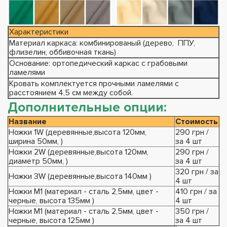
Характеристики
Материал каркаса: комбинированый (дерево, ППУ,
флизелин, оббивочная ткань)
Основание: ортопедический каркас с грабовыми
ламелями
Кровать комплектуется прочными ламелями с
расстоянием 4,5 см между собой.
Дополнительные опции:
Название
Стоимость
Ножки 1W (деревянные,высота 120мм,
290 грн /
ширина 50мм, )
за 4 шт
Ножки 2W (деревянные,высота 120мм,
290 грн /
диаметр 50мм, )
за 4 шт
320 грн / за
Ножки 3W (деревянные,высота 140мм )
4 шт
Ножки М1 (материал - сталь 2,5мм, цвет -
410 грн / за
черные, высота 135мм )
4 шт
Ножки М1 (материал - сталь 2,5мм, цвет -
350 грн /
черные, высота 125мм )
за 4 шт