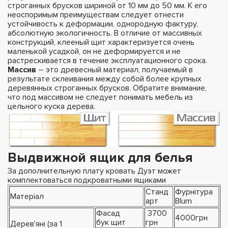
строганных брусков шириной от 10 мм до 50 мм. К его
неоспоримым преимуществам следует отнести
устойчивость к деформации, однородную фактуру,
абсолютную экологичность. В отличие от массивных
конструкций, клееный щит характеризуется очень
маленькой усадкой, он не деформируется и не
растрескивается в течение эксплуатационного срока.
Массив
– это древесный материал, получаемый в
результате склеивания между собой более крупных
деревянных строганных брусков. Обратите внимание,
что под массивом не следует понимать мебель из
цельного куска дерева.
Выдвижной ящик для белья
За дополнительную плату кровать Дуэт может
комплектоваться подкроватными ящиками
Станд
Фурнітура
Матеріал
арт
Blum
Фасад
3700
4000грн
бук щит
грн
Дерев'яні (за 1