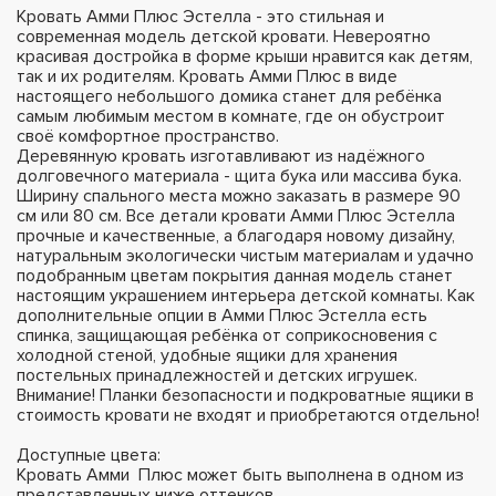
Кровать Амми Плюс Эстелла - это стильная и
современная модель детской кровати. Невероятно
красивая достройка в форме крыши нравится как детям,
так и их родителям. Кровать Амми Плюс в виде
настоящего небольшого домика станет для ребёнка
самым любимым местом в комнате, где он обустроит
своё комфортное пространство.
Деревянную кровать изготавливают из надёжного
долговечного материала - щита бука или массива бука.
Ширину спального места можно заказать в размере 90
см или 80 см. Все детали кровати Амми Плюс Эстелла
прочные и качественные, а благодаря новому дизайну,
натуральным экологически чистым материалам и удачно
подобранным цветам покрытия данная модель станет
настоящим украшением интерьера детской комнаты. Как
дополнительные опции в Амми Плюс Эстелла есть
спинка, защищающая ребёнка от соприкосновения с
холодной стеной, удобные ящики для хранения
постельных принадлежностей и детских игрушек.
Внимание! Планки безопасности и подкроватные ящики в
стоимость кровати не входят и приобретаются отдельно!
Доступные цвета:
Кровать Амми Плюс может быть выполнена в одном из
представленных ниже оттенков.