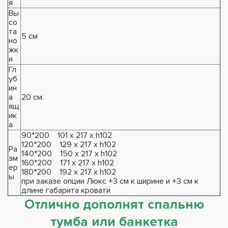
я
Вы
со
та
5 см
но
жк
и
Гл
уб
ин
а
20 см.
ящ
ик
а
90*200 101 х 217 х h102
120*200 129 х 217 х h102
Ра
140*200 150 х 217 х h102
зм
160*200 171 х 217 х h102
ер
180*200 192 х 217 х h102
ы
при заказе опции Люкс +3 см к ширине и +3 см к
длине габарита кровати
Отлично дополнят спальню
тумба или банкетка