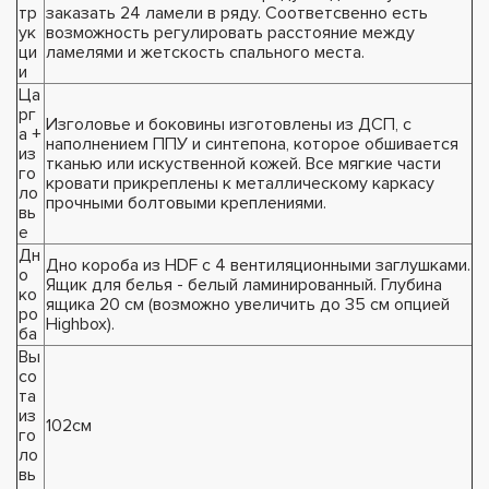
тр
заказать 24 ламели в ряду. Соответсвенно есть
ук
возможность регулировать расстояние между
ци
ламелями и жетскость спального места.
и
Ца
рг
Изголовье и боковины изготовлены из ДСП, с
а +
наполнением ППУ и синтепона, которое обшивается
из
тканью или искуственной кожей. Все мягкие части
го
кровати прикреплены к металлическому каркасу
ло
прочными болтовыми креплениями.
вь
е
Дн
Дно короба из HDF с 4 вентиляционными заглушками.
о
Ящик для белья - белый ламинированный. Глубина
ко
ящика 20 см (возможно увеличить до 35 см опцией
ро
Highbox).
ба
Вы
со
та
из
102см
го
ло
вь