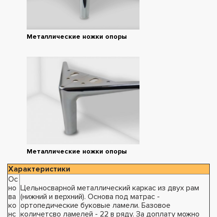
Металлические ножки опоры
Металлические ножки опоры
Характеристики
Ос
но
Цельносварной металлический каркас из двух рам
ва
(нижний и верхний). Основа под матрас -
ко
ортопедические буковые ламели. Базовое
нс
количетсво ламелей - 22 в ряду. За доплату можно