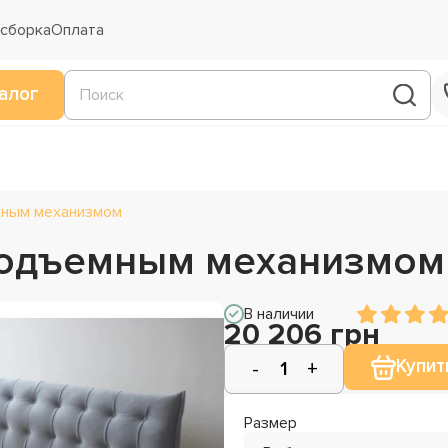
 сборка
Оплата
алог
мным механизмом
 подъемным механизмом
В наличии
20 206 грн
Купит
Размер