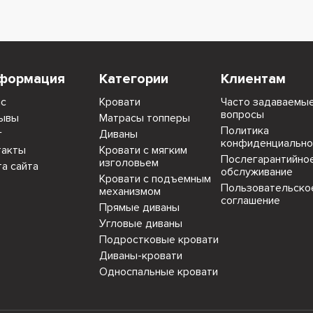
формация
Категории
Клиентам
ас
Кровати
Часто задаваемы
вопросы
ывы
Матрасы топперы
Политика
г
Диваны
конфиденциально
такты
Кровати с мягким
Послегарантийно
изголовьем
та сайта
обслуживание
Кровати с подъемным
Пользовательско
механизмом
соглашение
Прямые диваны
Угловые диваны
Подростковые кровати
Диваны-кровати
Односпальные кровати