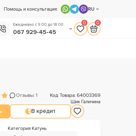
Помощь и консультация:
RU
0
0
Ежедневно с 9:00 до 18:00
067 929-45-45
050 133-45-45
093 170-75-45
Отзывы: 1
Код Товара: 64003369
Шик Галичина
ь
В кредит
Категория Катунь