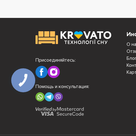
Ин
О н
Отз
Бло
Присоединяйтесь:
Кон
Кар
Помощь и консультация: