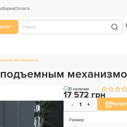
 сборка
Оплата
алог
емным механизмом
с подъемным механизм
В наличии
17 572 грн
Купит
Размер