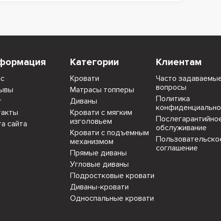
формация
Категории
Клиентам
ас
Кровати
Часто задаваемы
вопросы
ывы
Матрасы топперы
Политика
г
Диваны
конфиденциально
такты
Кровати с мягким
Послегарантийно
изголовьем
та сайта
обслуживание
Кровати с подъемным
Пользовательско
механизмом
соглашение
Прямые диваны
Угловые диваны
Подростковые кровати
Диваны-кровати
Односпальные кровати