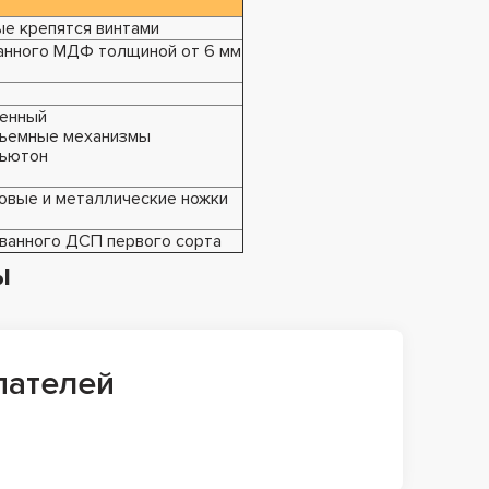
ые крепятся винтами
анного МДФ толщиной от 6 мм
ленный
одъемные механизмы
ньютон
бовые и металлические ножки
ванного ДСП первого сорта
ы
пателей