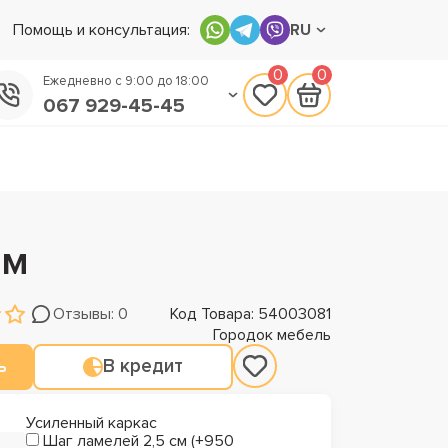
Помощь и консультация:
RU
0
0
Ежедневно с 9:00 до 18:00
067 929-45-45
050 133-45-45
093 170-75-45
ом
Отзывы: 0
Код Товара: 54003081
Городок мебель
ь
В кредит
Усиленный каркас
Шаг ламелей 2,5 см (+950