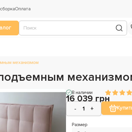
 сборка
Оплата
алог
емным механизмом
с подъемным механизмо
В наличии
16 039 грн
Купит
Размер