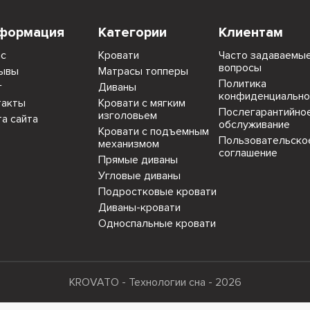
формация
Категории
Клиентам
ас
Кровати
Часто задаваемы
вопросы
ывы
Матрасы топперы
Политика
г
Диваны
конфиденциально
такты
Кровати с мягким
Послегарантийно
изголовьем
та сайта
обслуживание
Кровати с подъемным
Пользовательско
механизмом
соглашение
Прямые диваны
Угловые диваны
Подростковые кровати
Диваны-кровати
Односпальные кровати
KROVATO - Технологии сна - 2026