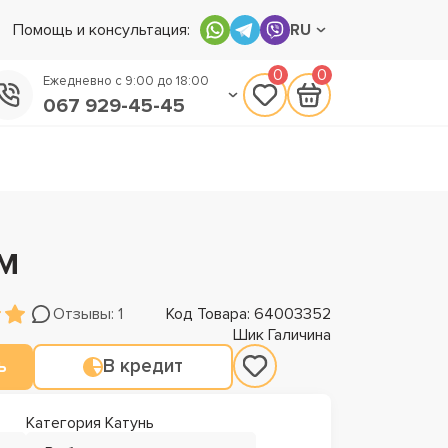
Помощь и консультация:
RU
0
0
Ежедневно с 9:00 до 18:00
067 929-45-45
050 133-45-45
093 170-75-45
м
Отзывы: 1
Код Товара: 64003352
Шик Галичина
ь
В кредит
Категория Катунь