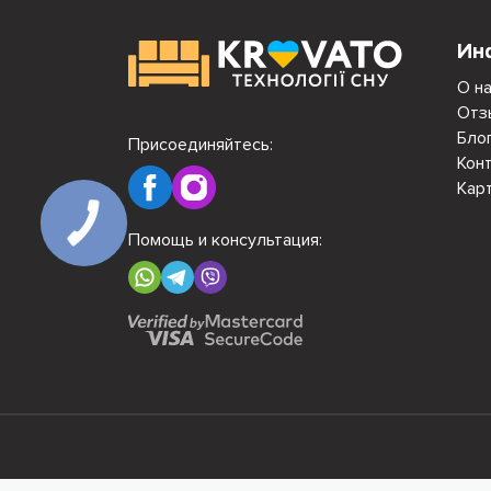
Ин
О н
Отз
Бло
Присоединяйтесь:
Кон
Кар
Помощь и консультация: