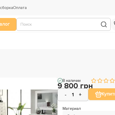
 сборка
Оплата
алог
В наличии
9 800 грн
Купит
Материал