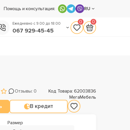
Помощь и консультация:
RU
0
0
Ежедневно с 9:00 до 18:00
067 929-45-45
050 133-45-45
093 170-75-45
Отзывы: 0
Код Товара: 62003836
МегаМебель
ь
В кредит
Размер