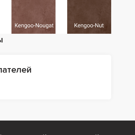
ы
пателей