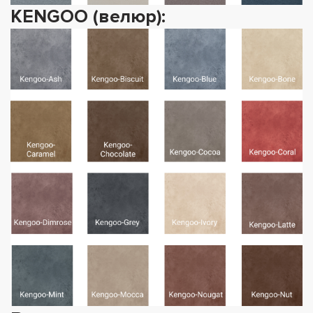
KENGOO (велюр):