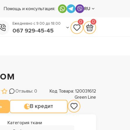
Помощь и консультация:
RU
0
0
Ежедневно с 9:00 до 18:00
067 929-45-45
050 133-45-45
093 170-75-45
мом
Отзывы: 0
Код Товара: 120031612
Green Line
ь
В кредит
Категория ткани