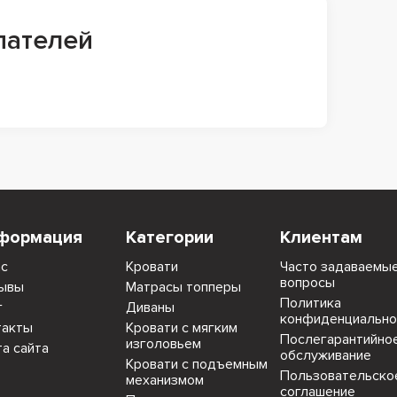
пателей
формация
Категории
Клиентам
ас
Кровати
Часто задаваемы
вопросы
ывы
Матрасы топперы
Политика
г
Диваны
конфиденциально
такты
Кровати с мягким
Послегарантийно
изголовьем
та сайта
обслуживание
Кровати с подъемным
Пользовательско
механизмом
соглашение