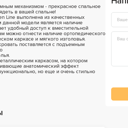
Нап
емным механизмом - прекрасное спальное
ядеть в вашей спальне!
en Line выполнена из качественных
 данной модели является наличие
ает удобный доступ к вместительной
ам можно отнести наличие ортопедического
еском каркасе и мягкого изголовья.
кровать поставляется с подъемным
о
елья.
металлическим каркасом, на котором
ливающие анатомический эффект
функционально, но еще и очень стильно
ы