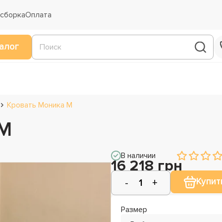
 сборка
Оплата
алог
Кровать Моника М
 М
В наличии
16 218 грн
Купит
Размер