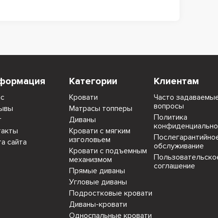
формация
Категории
Клиентам
ас
Кровати
Часто задаваемы
вопросы
ывы
Матрасы топперы
Политика
г
Диваны
конфиденциально
такты
Кровати с мягким
Послегарантийно
изголовьем
та сайта
обслуживание
Кровати с подъемным
Пользовательско
механизмом
соглашение
Прямые диваны
Угловые диваны
Подростковые кровати
Диваны-кровати
Односпальные кровати