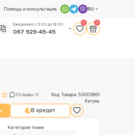
Помощь и консультация:
RU
0
0
Ежедневно с 9:00 до 18:00
067 929-45-45
050 133-45-45
093 170-75-45
Отзывы: 0
Код Товара: 53003861
Катунь
ь
В кредит
Категория ткани