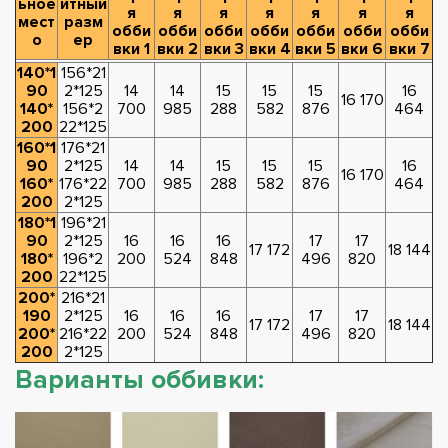
ьное
итный
я
я
я
я
я
я
я
мест
разм
обби
обби
обби
обби
обби
обби
обби
о
ер
вки 1
вки 2
вки 3
вки 4
вки 5
вки 6
вки 7
140*1
156*21
90
2*125
14
14
15
15
15
16
16 170
140*
156*2
700
985
288
582
876
464
200
22*125
160*1
176*21
90
2*125
14
14
15
15
15
16
16 170
160*
176*22
700
985
288
582
876
464
200
2*125
180*1
196*21
90
2*125
16
16
16
17
17
17 172
18 144
180*
196*2
200
524
848
496
820
200
22*125
200*
216*21
190
2*125
16
16
16
17
17
17 172
18 144
200*
216*22
200
524
848
496
820
200
2*125
Варианты оббивки: