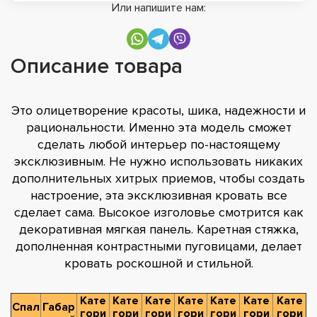
Или напишите нам:
Описание товара
Это олицетворение красоты, шика, надежности и
рациональности. Именно эта модель сможет
сделать любой интерьер по-настоящему
эксклюзивным. Не нужно использовать никаких
дополнительных хитрых приемов, чтобы создать
настроение, эта эксклюзивная кровать все
сделает сама. Высокое изголовье смотрится как
декоративная мягкая панель. Каретная стяжка,
дополненная контрастными пуговицами, делает
кровать роскошной и стильной.
Кате
Кате
Кате
Кате
Кате
Кате
Кате
Спал
Габар
гори
гори
гори
гори
гори
гори
гори