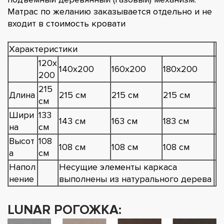
Матрас по желанию заказывается отдельно и не
входит в стоимость кровати
Характеристики
120х
140х200
160х200
180х200
200
215
Длина
215 см
215 см
215 см
см
Шири
133
143 см
163 см
183 см
на
см
Высот
108
108 см
108 см
108 см
а
см
Напол
Несущие элементы каркаса
нение
выполнены из натурального дерева
LUNAR РОГОЖКА: