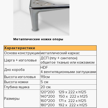
Металлические ножки опоры
Характеристики
Основа конструкции
металлический каркас
ДСП (ппу + синтепон)
Царга + изголовье
обшитое тканью или кожзамом
HDF
Дно короба
4 вентиляционными заглушками
Высота изголовья
119см
Высота ножки
5 см
Глубина ящика
20 см.
120*200 129 х 222 х h125
140*200 150 х 222 х h125
Размеры
160*200 171 х 222 х h125
180*200 192 х 222 х h125