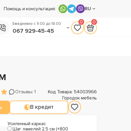
Помощь и консультация:
RU
0
0
Ежедневно с 9:00 до 18:00
067 929-45-45
050 133-45-45
093 170-75-45
м
Отзывы: 1
Код Товара: 54003966
Городок мебель
ь
В кредит
Усиленный каркас
Шаг ламелей 2,5 см (+800