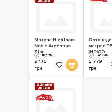
Матрас Highfoam
Ортопеди
Noble Argentum
матрас D
Star
INDIGO
В наличии
В наличии
9 175
5 779
грн
грн