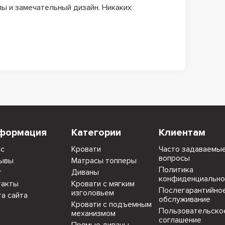
лы и замечательный дизайн. Никаких
формация
Категории
Клиентам
ас
Кровати
Часто задаваемы
вопросы
ывы
Матрасы топперы
Политика
г
Диваны
конфиденциально
такты
Кровати с мягким
Послегарантийно
изголовьем
та сайта
обслуживание
Кровати с подъемным
Пользовательско
механизмом
соглашение
Прямые диваны