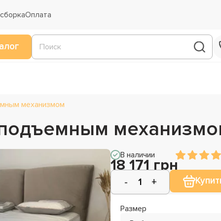
 сборка
Оплата
алог
емным механизмом
с подъемным механизмо
В наличии
18 171 грн
Купит
Размер