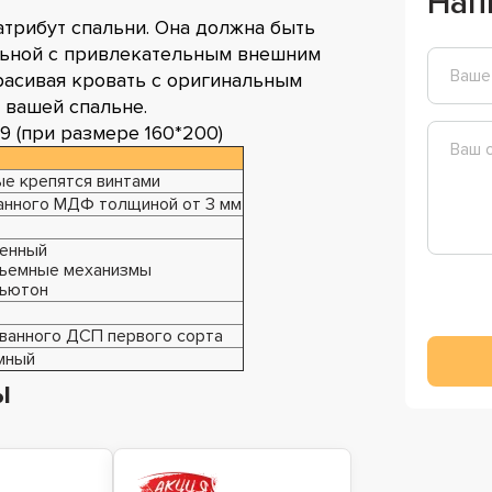
Нап
атрибут спальни. Она должна быть
льной с привлекательным внешним
красивая кровать с оригинальным
 вашей спальне.
9 (при размере 160*200)
ые крепятся винтами
анного МДФ толщиной от 3 мм
ленный
одъемные механизмы
ньютон
ванного ДСП первого сорта
мный
ы