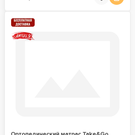
Ортопедический матрас Take&Go