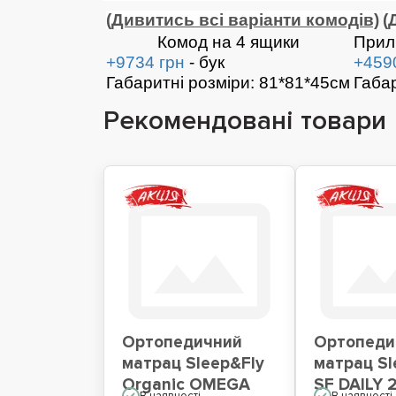
(Дивитись всі варіанти комодів)
(
Комод на 4 ящики
Прил
+9734 грн
- бук
+459
Габаритні розміри: 81*81*45см
Габар
Рекомендовані товари
Ортопедичний
Ортопеди
матрац Sleep&Fly
матрац Sl
Organic OMEGA
SF DAILY 
В наявності
В наявності