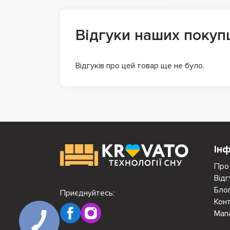
Відгуки наших покуп
Відгуків про цей товар ще не було.
Ін
Про
Відг
Бло
Приєднуйтесь:
Кон
Мап