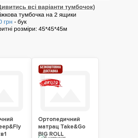
Дивитись всі варіанти тумбочок)
іжкова тумбочка на 2 ящики
0 грн
- бук
итні розміри: 45*45*45м
чний
Ортопедичний
eep&Fly
матрац Take&Go
2в1
BIG ROLL
В наявності