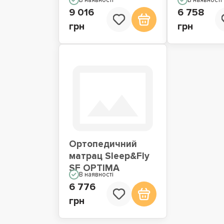
9 016
6 758
грн
грн
Ортопедичний
матрац Sleep&Fly
SF OPTIMA
В наявності
6 776
грн