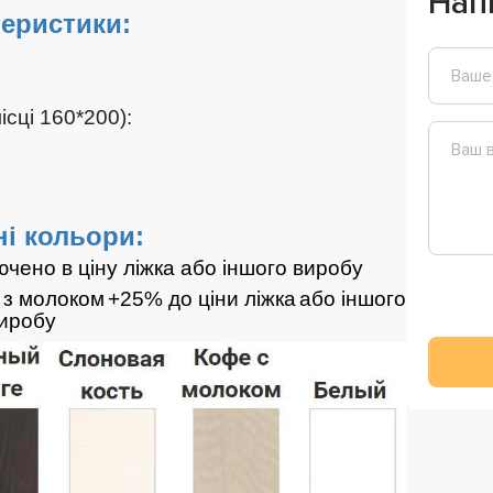
Нап
еристики:
сці 160*200):
і кольори:
лючено в ціну ліжка або іншого виробу
а з молоком
+25% до ціни ліжка
або іншого
иробу