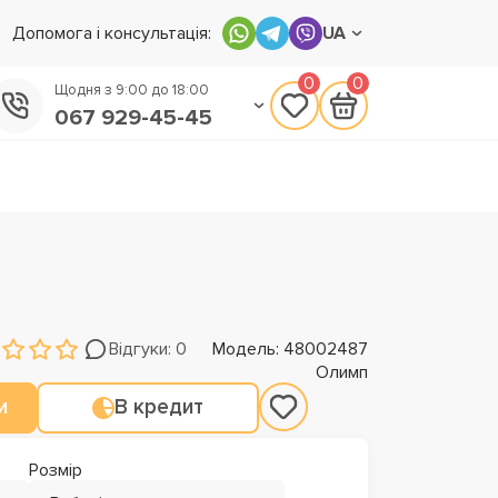
Допомога і консультація:
UA
0
0
Щодня з 9:00 до 18:00
067 929-45-45
050 133-45-45
093 170-75-45
Відгуки: 0
Модель: 48002487
Олимп
и
В кредит
Розмір