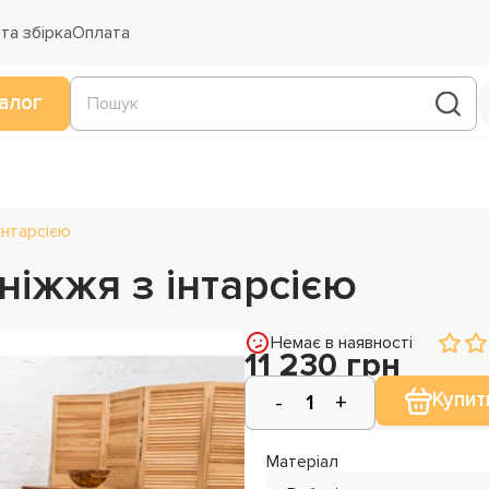
та збірка
Оплата
алог
 інтарсією
дніжжя з інтарсією
Немає в наявності
11 230 грн
Купит
Матеріал