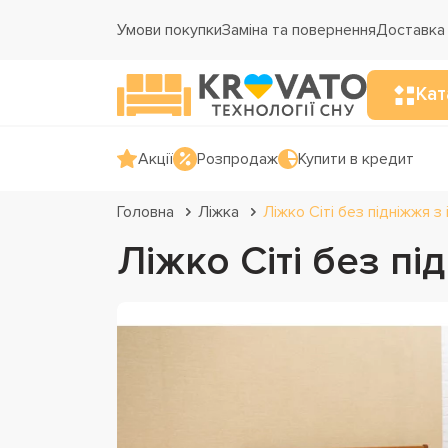
Умови покупки
Заміна та повернення
Доставка 
Кат
Акції
Розпродаж
Купити в кредит
Головна
Ліжка
Ліжко Сіті без підніжжя з
Ліжко Сіті без пі