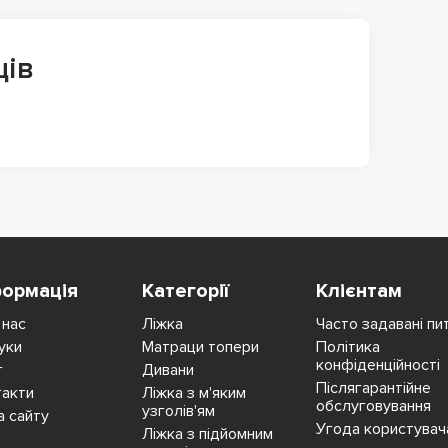
ців
формація
Категорії
Клієнтам
 нас
Ліжка
Часто задавані пи
уки
Матраци топери
Політика
конфіденційності
г
Дивани
Післягарантійне
такти
Ліжка з м'яким
обслуговування
узголів'ям
а сайту
Угода користувач
Ліжка з підйомним