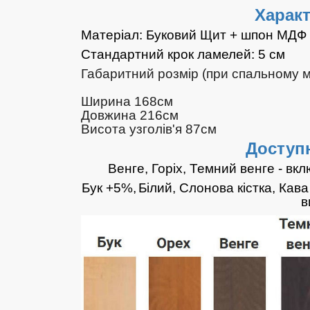
Характ
Матеріал: Буковий Щит + шпон МДФ
Стандартний крок ламелей: 5 см
Габаритний розмір (при спальному мі
Ширина 168см
Довжина 216см
Висота узголів'я 87см
Доступн
Венге, Горіх, Темний венге - вк
Бук +5%,
Білий, Слонова кістка, Кав
в