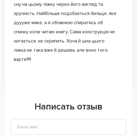
сну на цьому ліжку через його вигляд та
зручність. Найбільше подобається бильце, яке
дуууже мяке, а я обожнюю спиратись об
спинку коли читаю книгу. Сама конструкція не
хитається, не скрипить. Хоча й ціна цього
ліжка не така вже й дешева, але воно того
варте!!!!!
Написать отзыв