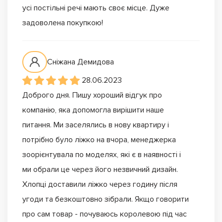
усі постільні речі мають своє місце. Дуже
задоволена покупкою!
Сніжана Демидова
28.06.2023
Доброго дня. Пишу хороший відгук про
компанію, яка допомогла вирішити наше
питання. Ми заселялись в нову квартиру і
потрібно було ліжко на вчора, менеджерка
зоорієнтувала по моделях, які є в наявності і
ми обрали це через його незвичний дизайн.
Хлопці доставили ліжко через годину після
угоди та безкоштовно зібрали. Якщо говорити
про сам товар - почуваюсь королевою під час