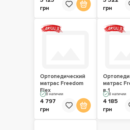
3 123
3 322
грн
грн
Ортопедический
Ортопеди
матрас Freedom
матрас F
Flex
в 1
В наличии
В наличии
4 797
4 185
грн
грн