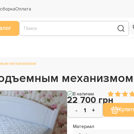
 сборка
Оплата
алог
мным механизмом
 подъемным механизмом
В наличии
22 700 грн
Купит
Материал