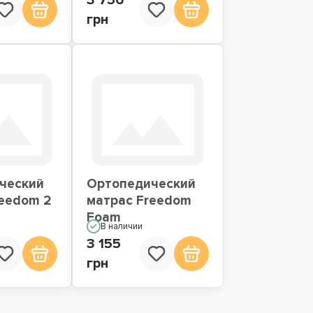
3 756
грн
ческий
Ортопедический
reedom 2
матрас Freedom
Foam
В наличии
3 155
грн