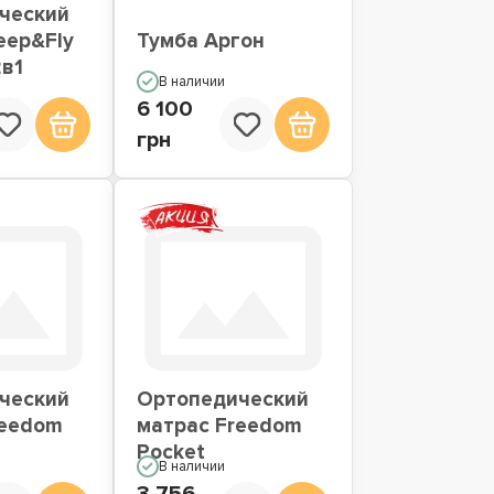
ческий
eep&Fly
Тумба Аргон
2в1
В наличии
6 100
грн
ческий
Ортопедический
reedom
матрас Freedom
Pocket
В наличии