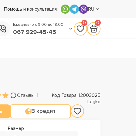
Помощь и консультация:
RU
0
0
Ежедневно с 9:00 до 18:00
067 929-45-45
050 133-45-45
093 170-75-45
Отзывы: 1
Код Товара: 12003025
Legko
ь
В кредит
Размер