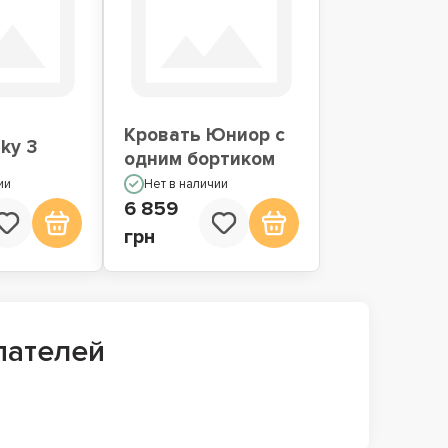
Кровать Юниор с
ky 3
одним бортиком
ии
Нет в наличии
6 859
грн
пателей