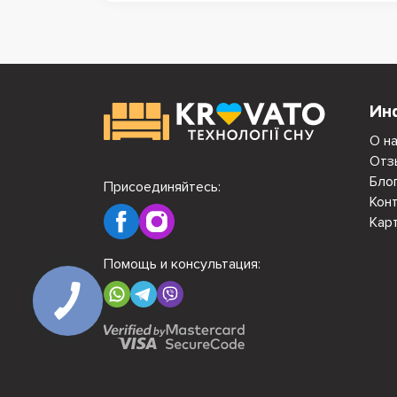
Ин
О н
Отз
Бло
Присоединяйтесь:
Кон
Кар
Помощь и консультация: