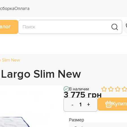
 сборка
Оплата
алог
o Slim New
Largo Slim New
В наличии
3 775 грн
Купит
Размер