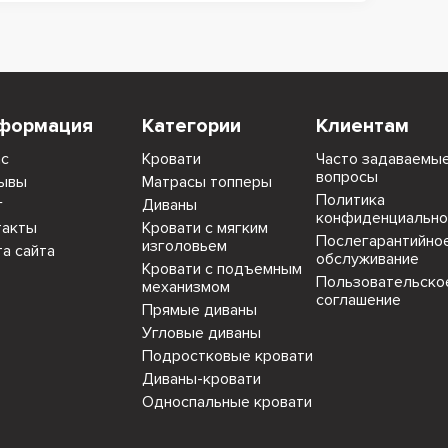
формация
Категории
Клиентам
ас
Кровати
Часто задаваемы
вопросы
ывы
Матрасы топперы
Политика
г
Диваны
конфиденциально
такты
Кровати с мягким
Послегарантийно
изголовьем
та сайта
обслуживание
Кровати с подъемным
Пользовательско
механизмом
соглашение
Прямые диваны
Угловые диваны
Подростковые кровати
Диваны-кровати
Односпальные кровати