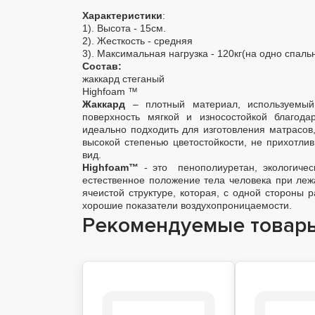
Характеристики
:
1). Высота - 15см.
2). Жесткость - средняя
3). Максимальная нагрузка - 120кг(на одно спаль
Cостав:
жаккард стеганый
Highfoam ™
Жаккард
– плотный материал, используемый
поверхность мягкой и износостойкой благод
идеально подходить для изготовления матрасов,
высокой степенью цветостойкости, не прихотлив
вид.
Highfoam™
- это пенополиуретан, экологиче
естественное положение тела человека при леж
ячеистой структуре, которая, с одной стороны 
хорошие показатели воздухопроницаемости.
Рекомендуемые товар