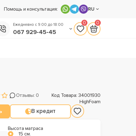
Помощь и консультация:
RU
0
0
Ежедневно с 9:00 до 18:00
067 929-45-45
050 133-45-45
093 170-75-45
Отзывы: 0
Код Товара: 34001930
HighFoam
ь
В кредит
Высота матраса
15 см.