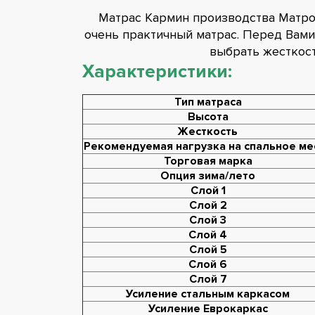
Матрас Кармин производства Матро
очень практичный матрас. Перед Вам
выбрать жесткост
Характеристики:
Тип матраса
Высота
Жесткость
Рекомендуемая нагрузка на спальное ме
Торговая марка
Опция зима/лето
Слой 1
Слой 2
Слой 3
Слой 4
Слой 5
Слой 6
Слой 7
Усиление стальным каркасом
Усиление Еврокаркас