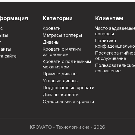
формация
Категории
Клиентам
ас
Кровати
Часто задаваемы
вопросы
ывы
Матрасы топперы
Политика
г
Диваны
конфиденциально
такты
Кровати с мягким
Послегарантийно
изголовьем
та сайта
обслуживание
Кровати с подъемным
Пользовательско
механизмом
соглашение
Прямые диваны
Угловые диваны
Подростковые кровати
Диваны-кровати
Односпальные кровати
KROVATO - Технологии сна - 2026