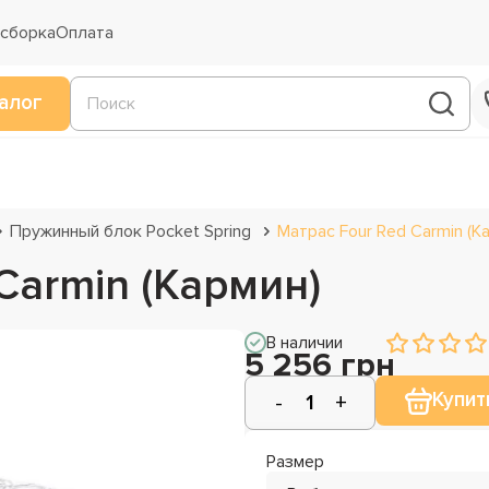
 сборка
Оплата
алог
Пружинный блок Pocket Spring
Матрас Four Red Carmin (К
Carmin (Кармин)
В наличии
5 256 грн
Купит
Размер