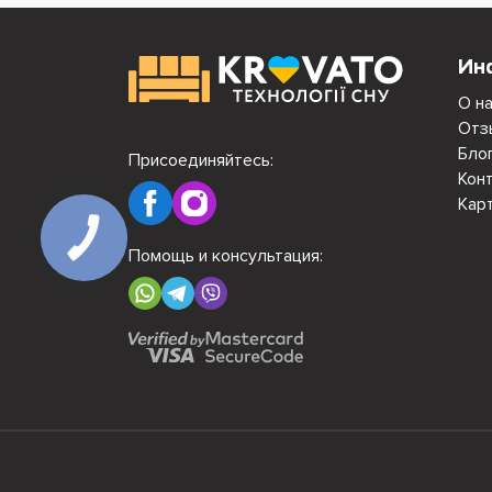
Ин
О н
Отз
Бло
Присоединяйтесь:
Кон
Кар
Помощь и консультация: