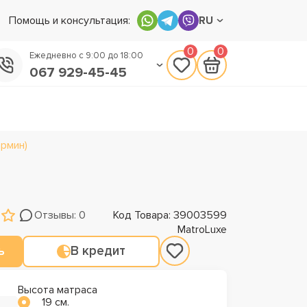
Помощь и консультация:
RU
0
0
Ежедневно с 9:00 до 18:00
067 929-45-45
050 133-45-45
093 170-75-45
армин)
Отзывы: 0
Код Товара: 39003599
MatroLuxe
ь
В кредит
Высота матраса
19 см.