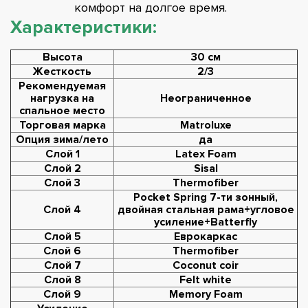
комфорт на долгое время.
Характеристики:
Высота
30 см
Жесткость
2/3
Рекомендуемая
нагрузка на
Неограниченное
спальное место
Торговая марка
Matroluxe
Опция зима/лето
да
Слой 1
Latex Foam
Слой 2
Sisal
Слой 3
Thermofiber
Pocket Spring 7-ти зонный,
Слой 4
двойная стальная рама+угловое
усиление+Batterfly
Слой 5
Еврокаркас
Слой 6
Thermofiber
Слой 7
Coconut coir
Слой 8
Felt white
Слой 9
Memory Foam