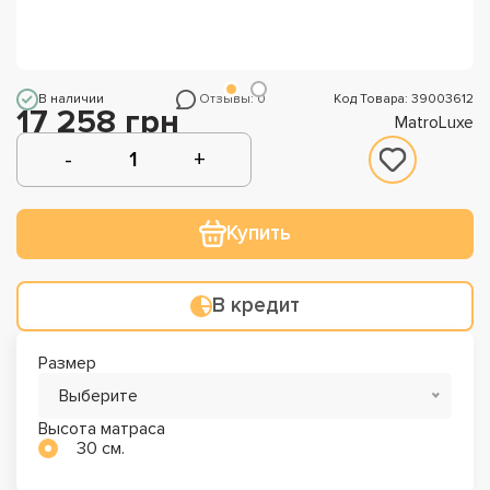
В наличии
Отзывы: 0
Код Товара: 39003612
17 258 грн
MatroLuxe
Купить
В кредит
Размер
Выберите
Высота матраса
30 см.