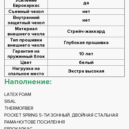
Усиление
да
Еврокаркас
Съемный чехол
нет
Внутренний
нет
защитный чехол
Материал
Стрейч-жаккард
внешнего чехла
Тип прошивки
Глубокая прошивка
внешнего чехла
Гарантия на
10 лет
пружинный блок
Цвет
белый
Нагрузка на
Экстра высокая
спальное место
Наполнение:
LATEX FOAM
SISAL
THERMOFIBER
POCKET SPRING 5-ТИ ЗОННЫЙ, ДВОЙНАЯ СТАЛЬНАЯ
РАМА+КУТОВЕ ПОСИЛЕННЯ
ЕВРОКАРКАС