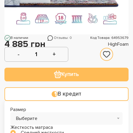
В наличии
Отзывы: 0
Код Товара: 64953679
4 885 грн
HighFoam
Купить
В кредит
Размер
Выберите
Жесткость матраса
Средней жесткости