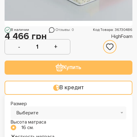
В наличии
Отзывы: 0
Код Товара: 36730486
4 466 грн
HighFoam
Купить
В кредит
Размер
Выберите
Высота матраса
16 см.
Жесткость матраса