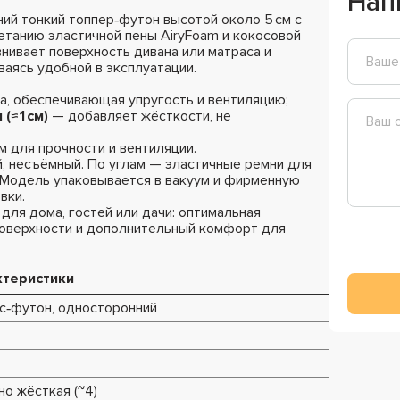
Нап
ий тонкий топпер‑футон высотой около 5 см с
етанию эластичной пены AiryFoam и кокосовой
ивает поверхность дивана или матраса и
аясь удобной в эксплуатации.
а, обеспечивающая упругость и вентиляцию;
≈ 1 см)
— добавляет жёсткости, не
 для прочности и вентиляции.
й, несъёмный. По углам — эластичные ремни для
 Модель упаковывается в вакуум и фирменную
вки.
для дома, гостей или дачи: оптимальная
 поверхности и дополнительный комфорт для
ктеристики
ас‑футон, односторонний
но жёсткая (~4)