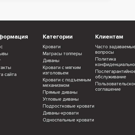
формация
Категории
Клиентам
ас
Кровати
Часто задаваемы
вопросы
ывы
Матрасы топперы
Политика
г
Диваны
конфиденциально
такты
Кровати с мягким
Послегарантийно
изголовьем
та сайта
обслуживание
Кровати с подъемным
Пользовательско
механизмом
соглашение
Прямые диваны
Угловые диваны
Подростковые кровати
Диваны-кровати
Односпальные кровати