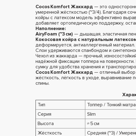
Cocos Komfort Жаккард
— это односторонн
умеренной жёсткостью (~3/4). Благодаря соч
койры с латексом модель эффективно выравн
добавляет ортопедическую поддержку, остав
Наполнение:
AiryFoam (~3 см)
— дышащая, эластичная пен
Кокосовая койра с натуральным латексом (
деформируется, антиаллергенный материал.
Слои удерживаются спанбондом и синтепоном
Чехол из жаккарда — прочный, износостойки
надёжной фиксации топпера на поверхности.
сумку для удобства хранения и транспортиро
Cocos Komfort Жаккард
— отличный выбор 
жёсткость, лёгкость в уходе, выравнивание
спины.
Хара
Тип
Топпер / Тонкий матр
Серия
Slim
Высота
≈ 5 см
Жёсткость
Средняя (~3) / Умерен