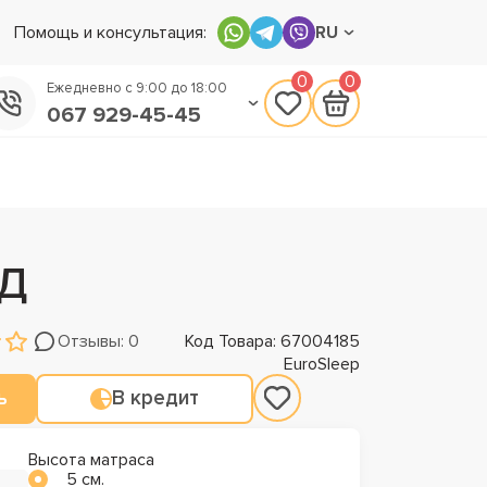
Помощь и консультация:
RU
0
0
Ежедневно с 9:00 до 18:00
067 929-45-45
050 133-45-45
093 170-75-45
РД
Отзывы: 0
Код Товара: 67004185
EuroSleep
ь
В кредит
Высота матраса
5 см.