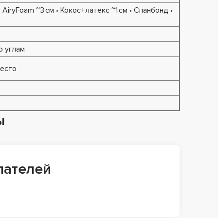
 AiryFoam ~3 см • Кокос+латекс ~1 см • Спанбонд •
о углам
место
ы
пателей