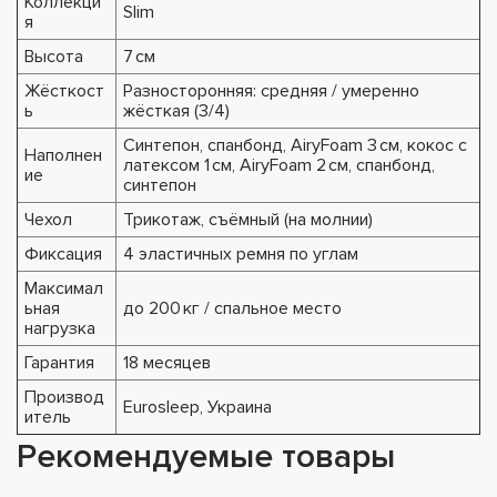
Коллекци
Slim
я
Высота
7 см
Жёсткост
Разносторонняя: средняя / умеренно
ь
жёсткая (3/4)
Синтепон, спанбонд, AiryFoam 3 см, кокос с
Наполнен
латексом 1 см, AiryFoam 2 см, спанбонд,
ие
синтепон
Чехол
Трикотаж, съёмный (на молнии)
Фиксация
4 эластичных ремня по углам
Максимал
ьная
до 200 кг / спальное место
нагрузка
Гарантия
18 месяцев
Производ
Eurosleep, Украина
итель
Рекомендуемые товары