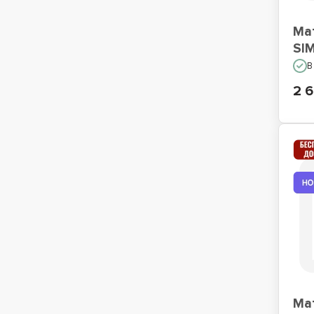
Ма
SI
В
2 6
Ма