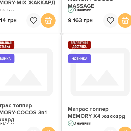
MORY-MIX ЖАККАРД
MASSAGE
 наличии
В наличии
14 грн
9 163 грн
трас топпер
Матрас топпер
MORY-COCOS 3в1
MEMORY X4 жаккард
ккард
 наличии
В наличии