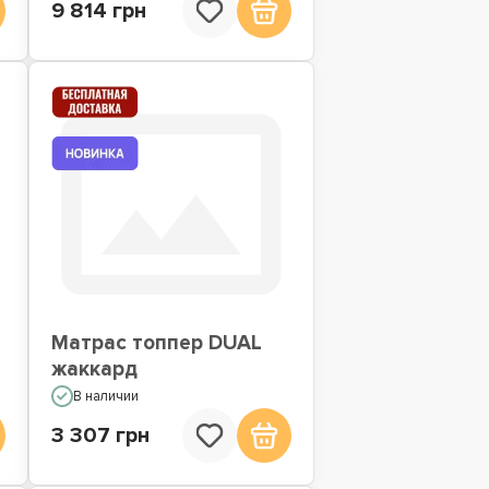
9 814 грн
Матрас топпер DUAL
жаккард
В наличии
3 307 грн