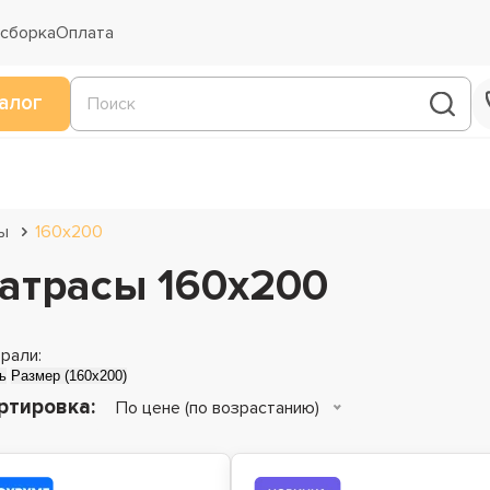
 сборка
Оплата
алог
ы
160х200
атрасы 160х200
рали:
ь
Размер (160x200)
ртировка:
По цене (по возрастанию)