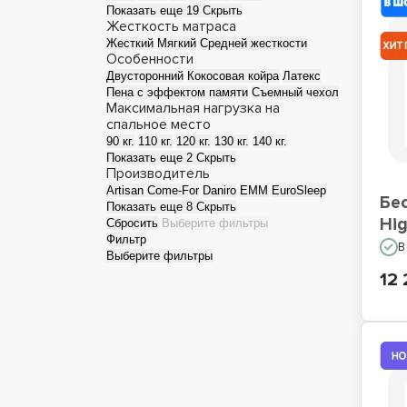
Показать еще 19
Скрыть
Жесткость матраса
Жесткий
Мягкий
Средней жесткости
Особенности
Двусторонний
Кокосовая койра
Латекс
Пена с эффектом памяти
Съемный чехол
Максимальная нагрузка на
спальное место
90 кг.
110 кг.
120 кг.
130 кг.
140 кг.
Показать еще 2
Скрыть
Производитель
Artisan
Come-For
Daniro
EMM
EuroSleep
Бе
Показать еще 8
Скрыть
Hig
Сбросить
Выберите фильтры
Фильтр
В
Выберите фильтры
12 