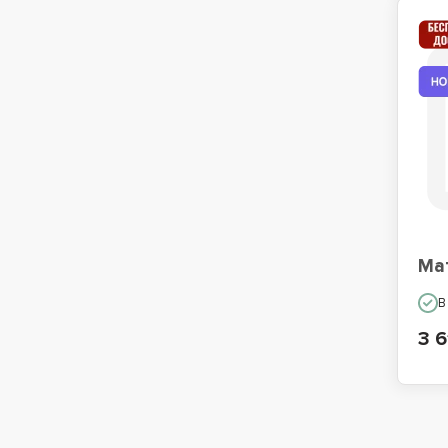
Ма
В
3 6