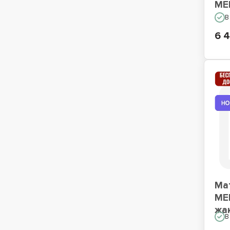
ME
В
6 4
Ма
ME
жа
В