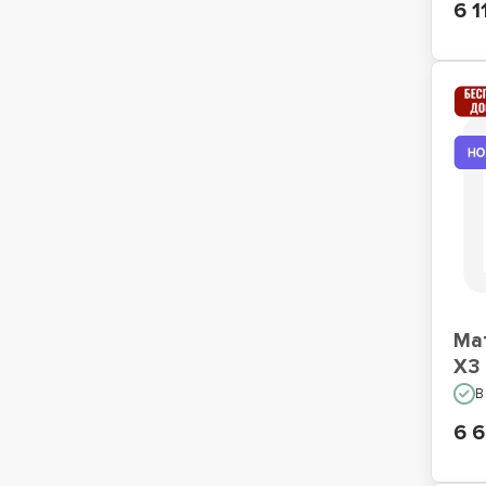
6 1
Ма
X3
В
6 6