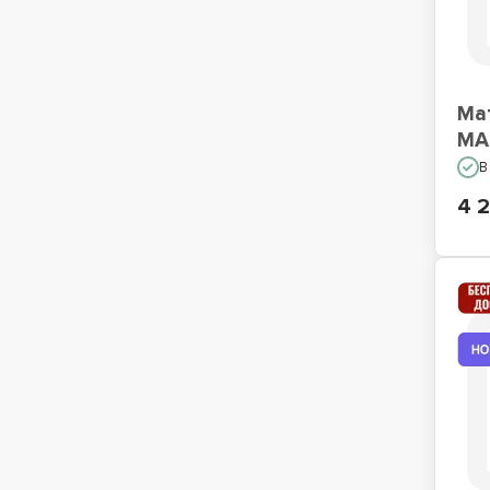
Ма
MA
В
4 2