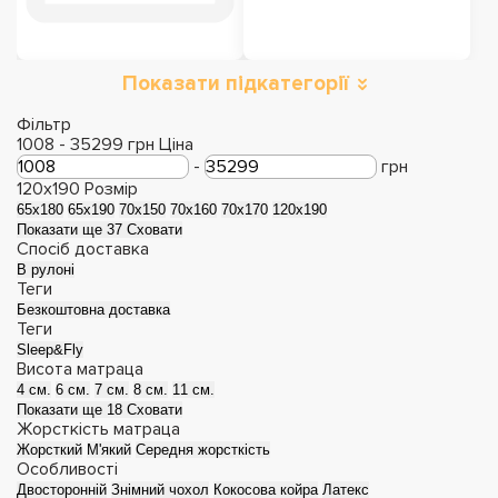
Показати підкатегорії
Двоспальні матраци
Односпальні
матраци
Фільтр
1008
-
35299
грн
Ціна
-
грн
120x190
Розмір
65х180
65х190
70х150
70х160
70х170
120x190
Показати ще 37
Сховати
Спосіб доставка
В рулоні
Теги
Безкоштовна доставка
Теги
Sleep&Fly
Висота матраца
4 см.
6 см.
7 см.
8 см.
11 см.
Показати ще 18
Сховати
Дитячі матраци
Матраци з ефектом
Жорсткість матраца
Жорсткий
М'який
Середня жорсткість
зима-літо
Особливості
Двосторонній
Знімний чохол
Кокосова койра
Латекс