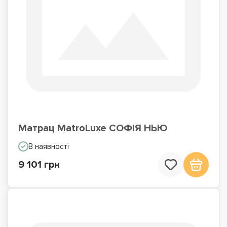
Матраци для сну на
Матраци по Акції
підлозі
Матрац MatroLuxe СОФІЯ НЬЮ
В наявності
9 101 грн
Недорогі матраци