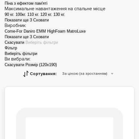
Піна з ефектом пам'яті
Максимальне навантаження на спальне місце
90 кг.
100кг.
110 кг.
120 кг.
130 кг.
Показати ще 3
Сховати
Виробник
Come-For
Daniro
EMM
HighFoam
MatroLuxe
Показати ще 3
Сховати
Скасувати
Виберіть фільтри
Фільтр
Виберіть фільтри
Ви вибрали:
Скасувати
Розмір (120x190)
Матраци топери
Футони
Сортування:
За ціною (за зростанням)