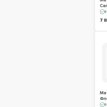
Ма
Car
В
7 
Ма
Фл
В