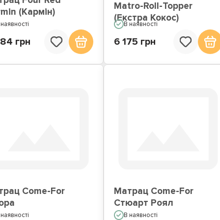
трац Four Red
Matro-Roll-Topper
min (Кармін)
(Екстра Кокос)
 наявності
В наявності
884 грн
6 175 грн
трац Come-For
Матрац Come-For
ора
Стюарт Роял
 наявності
В наявності