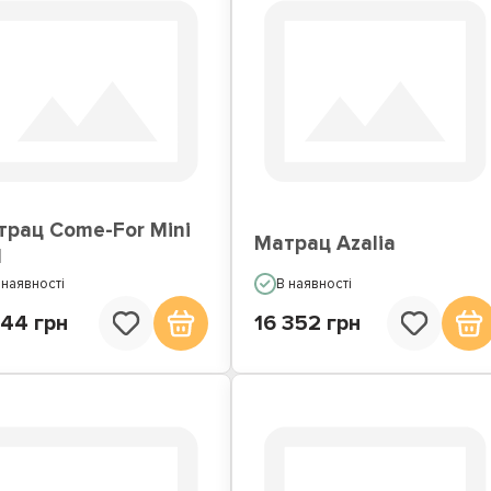
трац Come-For Mini
Матрац Azalia
l
 наявності
В наявності
044 грн
16 352 грн