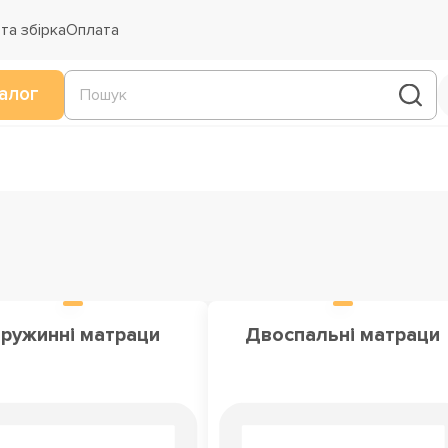
та збірка
Оплата
алог
ружинні матраци
Двоспальні матраци