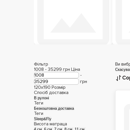
Дитячі матраци
М
Фільтр
Ви виб
1008
-
35299
грн
Ціна
Скасува
-
Со
грн
120x190
Розмір
Спосіб доставка
В рулоні
Теги
Безкоштовна доставка
Теги
Sleep&Fly
Висота матраца
4 см.
6 см.
7 см.
8 см.
11 см.