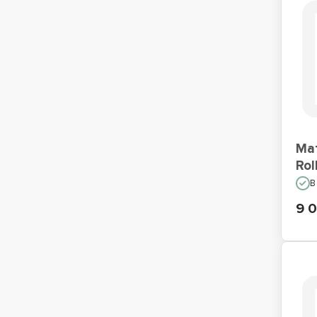
Ма
Rol
В
9 