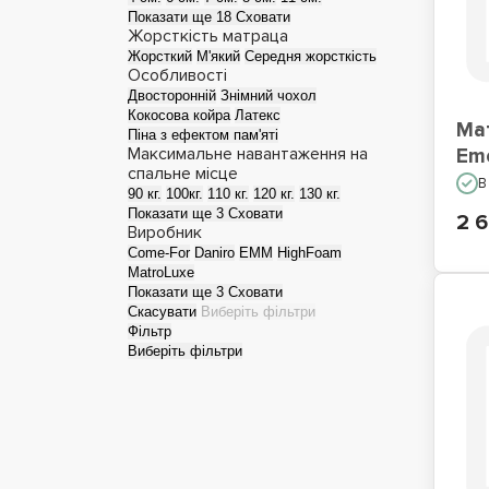
Показати ще 18
Сховати
Жорсткість матраца
Матраци для сну на
Жорсткий
М'який
Середня жорсткість
підлозі
Особливості
Двосторонній
Знімний чохол
Кокосова койра
Латекс
Ма
Піна з ефектом пам'яті
Максимальне навантаження на
Em
спальне місце
В
90 кг.
100кг.
110 кг.
120 кг.
130 кг.
Показати ще 3
Сховати
2 6
Виробник
Come-For
Daniro
EMM
HighFoam
MatroLuxe
Показати ще 3
Сховати
Скасувати
Виберіть фільтри
Фільтр
Виберіть фільтри