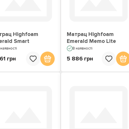
Матраци по Акції
Недорогі матраци
трац Highfoam
Матрац Highfoam
erald Smart
Emerald Memo Lite
 наявності
В наявності
61 грн
5 886 грн