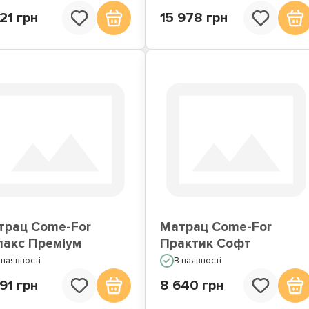
21 грн
15 978 грн
трац Come-For
Матрац Come-For
лакс Преміум
Практик Софт
 наявності
В наявності
91 грн
8 640 грн