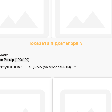
Показати підкатегорії
атраци з ефектом
Матраци топери
зима-літо
рали:
ти
Розмір (120x190)
ртування:
За ціною (за зростанням)