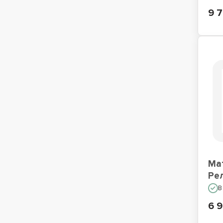
9 7
Ма
Ре
В
6 9