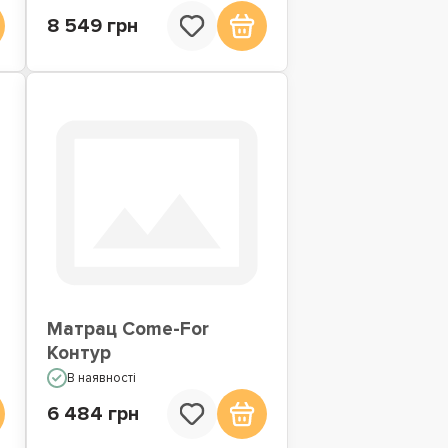
8 549 грн
Матрац Come-For
Контур
В наявності
6 484 грн