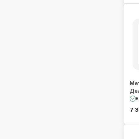
Ма
Де
В
7 3