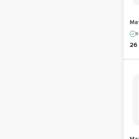
Мат
В
26 