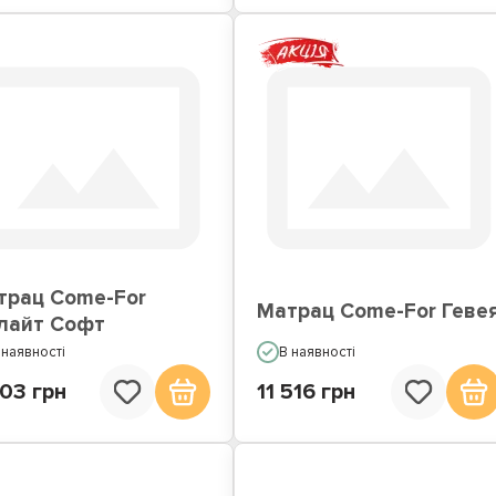
трац Come-For
Матрац Come-For Геве
лайт Софт
 наявності
В наявності
03 грн
11 516 грн