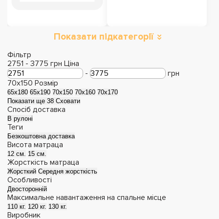
Показати підкатегорії
Двоспальні матраци
Односпальні
матраци
Фільтр
2751
-
3775
грн
Ціна
-
грн
70х150
Розмір
65х180
65х190
70х150
70х160
70х170
Показати ще 38
Сховати
Спосіб доставка
В рулоні
Теги
Безкоштовна доставка
Висота матраца
12 см.
15 см.
Жорсткість матраца
Жорсткий
Середня жорсткість
Особливості
Дитячі матраци
Матраци з ефектом
Двосторонній
Максимальне навантаження на спальне місце
зима-літо
110 кг.
120 кг.
130 кг.
Виробник