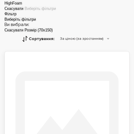
HighFoam
Скасувати
Виберіть фільтри
Фільтр
Виберіть фільтри
Ви вибрали:
Скасувати
Розмір (70х150)
Сортування:
За ціною (за зростанням)
Матраци топери
Футони