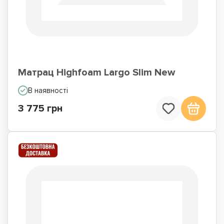
Матраци для сну на
Матраци по Акції
підлозі
Матрац Highfoam Largo Slim New
В наявності
3 775 грн
Недорогі матраци