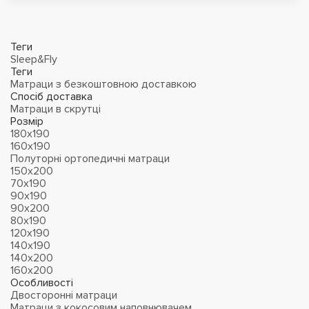
Теги
Sleep&Fly
Теги
Матраци з безкоштовною доставкою
Спосіб доставка
Матраци в скрутці
Розмір
180х190
160х190
Полуторні ортопедичні матраци
150х200
70х190
90х190
90х200
80х190
120х190
140х190
140х200
160х200
Особливості
Двосторонні матраци
Матраци з кокосовим наповнювачем