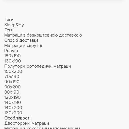
Теги
Sleep&Fly
Теги
Матраци з безкоштовною доставкою
Спосіб доставка
Матраци в скрутці
Розмір
180х190
160х190
Полуторні ортопедичні матраци
150х200
70х190
90х190
90х200
80х190
120х190
140х190
140х200
160х200
Особливості
Двосторонні матраци
Матраци з кокосовим наповнювачем