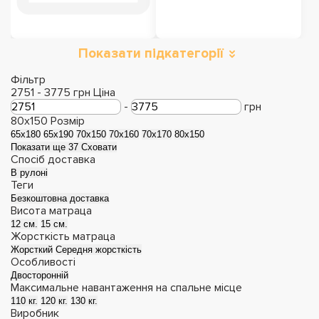
Показати підкатегорії
Двоспальні матраци
Односпальні
матраци
Фільтр
2751
-
3775
грн
Ціна
-
грн
80x150
Розмір
65х180
65х190
70х150
70х160
70х170
80x150
Показати ще 37
Сховати
Спосіб доставка
В рулоні
Теги
Безкоштовна доставка
Висота матраца
12 см.
15 см.
Жорсткість матраца
Жорсткий
Середня жорсткість
Особливості
Дитячі матраци
Матраци з ефектом
Двосторонній
Максимальне навантаження на спальне місце
зима-літо
110 кг.
120 кг.
130 кг.
Виробник