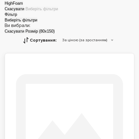
HighFoam
Скасувати
Виберіть фільтри
Фільтр
Виберіть фільтри
Ви вибрали:
Скасувати
Розмір (80x150)
Сортування:
За ціною (за зростанням)
Матраци топери
Футони