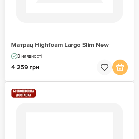
Матраци для сну на
Матраци по Акції
підлозі
Матрац Highfoam Largo Slim New
В наявності
4 259 грн
Недорогі матраци