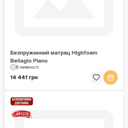
Матраци для сну на
Матраци по Акції
підлозі
Безпружинний матрац Highfoam
Bellagio Piano
В наявності
14 441 грн
Недорогі матраци