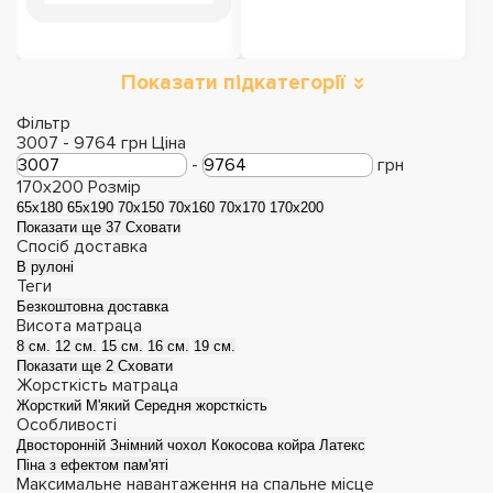
Показати підкатегорії
Двоспальні матраци
Односпальні
матраци
Фільтр
3007
-
9764
грн
Ціна
-
грн
170х200
Розмір
65х180
65х190
70х150
70х160
70х170
170х200
Показати ще 37
Сховати
Спосіб доставка
В рулоні
Теги
Безкоштовна доставка
Висота матраца
8 см.
12 см.
15 см.
16 см.
19 см.
Показати ще 2
Сховати
Жорсткість матраца
Жорсткий
М'який
Середня жорсткість
Дитячі матраци
Матраци з ефектом
Особливості
Двосторонній
Знімний чохол
Кокосова койра
Латекс
зима-літо
Піна з ефектом пам'яті
Максимальне навантаження на спальне місце