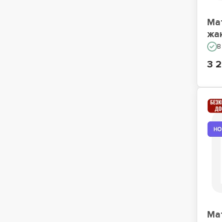
Ма
жа
В
3 2
Ма