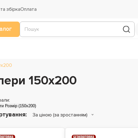
та збірка
Оплата
алог
0х200
опери 150х200
рали:
ти
Розмір (150x200)
ртування:
За ціною (за зростанням)