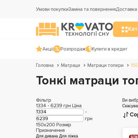
Умови покупки
Заміна та повернення
Доставка 
Кат
Акції
Розпродаж
Купити в кредит
Головна
Матраци
Матраци топери
15
Тонкі матраци т
Фільтр
Ви виб
1334
-
6239
грн
Ціна
Скасува
-
Со
грн
150x200
Розмір
Призначення
Для дивана
Для ліжка