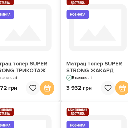
трац топер SUPER
Матрац топер SUPER
RONG ТРИКОТАЖ
STRONG ЖАКАРД
 наявності
В наявності
72 грн
3 932 грн