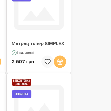
Матрац топер SIMPLEX
В наявності
2 607 грн