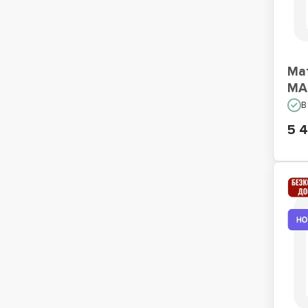
Ма
MA
В
5 4