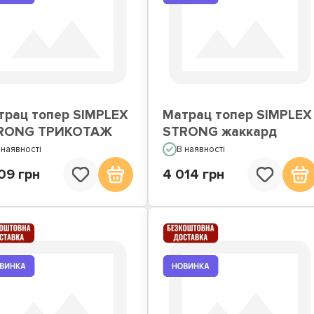
трац топер SIMPLEX
Матрац топер SIMPLEX
RONG ТРИКОТАЖ
STRONG жаккард
 наявності
В наявності
09 грн
4 014 грн