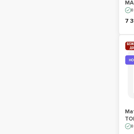
MA
В
7 3
Ма
TO
В