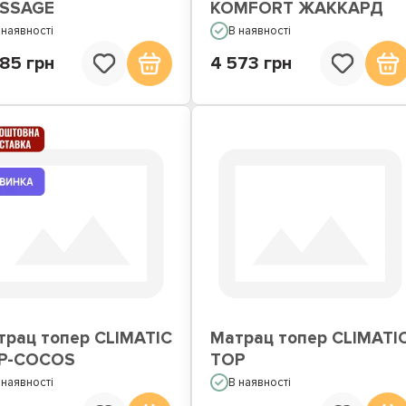
SSAGE
KOMFORT ЖАККАРД
 наявності
В наявності
85 грн
4 573 грн
трац топер CLIMATIC
Матрац топер CLIMATI
P-COCOS
TOP
 наявності
В наявності