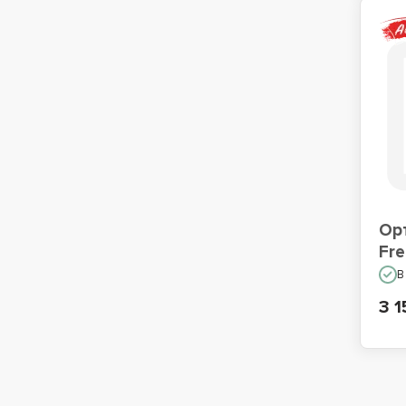
Ор
Fr
В
3 1