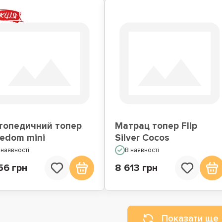
топедичний топер
Матрац топер Flip
eedom mini
Silver Cocos
 наявності
В наявності
56 грн
8 613 грн
Показати ще