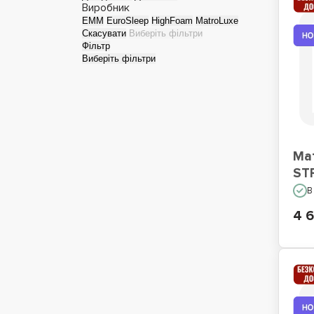
Виробник
EMM
EuroSleep
HighFoam
MatroLuxe
Скасувати
Виберіть фільтри
Фільтр
Виберіть фільтри
Ма
ST
В
4 6