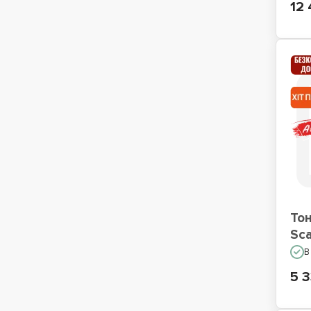
12 
То
Sc
В
5 3