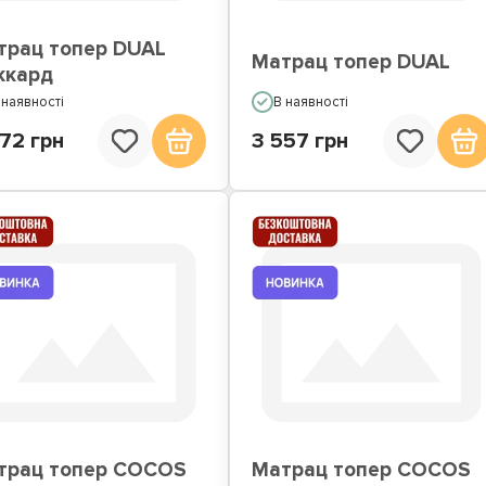
трац топер DUAL
Матрац топер DUAL
ккард
 наявності
В наявності
72 грн
3 557 грн
трац топер COCOS
Матрац топер COCOS