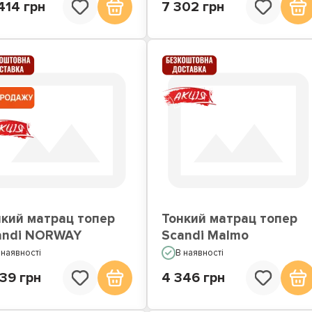
414 грн
7 302 грн
нкий матрац топер
Тонкий матрац топер
andi NORWAY
Scandi Malmo
 наявності
В наявності
39 грн
4 346 грн