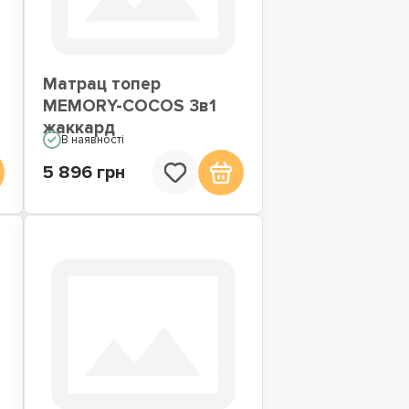
Матрац топер
MEMORY-COCOS 3в1
жаккард
В наявності
5 896 грн