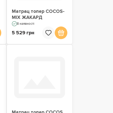
Матрац топер COCOS-
MIX ЖАКАРД
В наявності
5 529 грн
Матрац топер COCOS