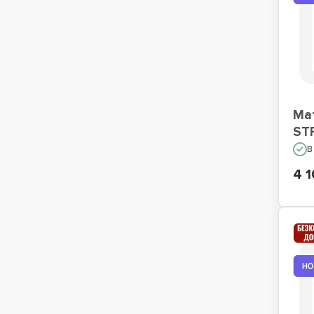
Ма
ST
В
4 1