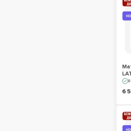
Ма
LA
В
6 5