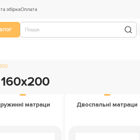
та збірка
Оплата
алог
x200
 160x200
ружинні матраци
Двоспальні матраци