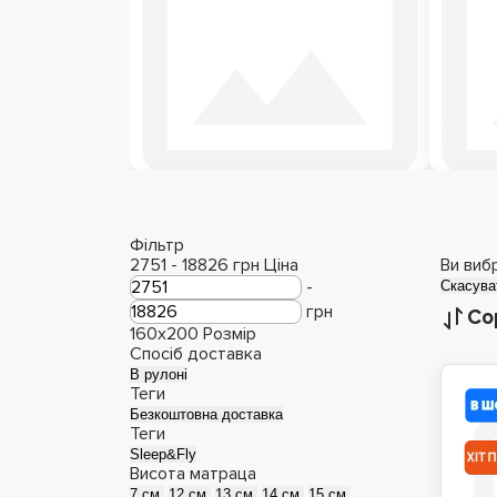
Дитячі матраци
М
Фільтр
2751
-
18826
грн
Ціна
Ви виб
-
Скасува
грн
Со
160x200
Розмір
Спосіб доставка
В рулоні
Теги
Безкоштовна доставка
Теги
Sleep&Fly
Висота матраца
7 см.
12 см.
13 см.
14 см.
15 см.