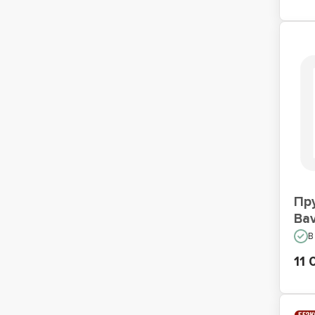
Пр
Bav
В
11 