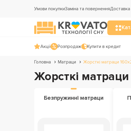
Умови покупки
Заміна та повернення
Доставка 
Кат
Акції
Розпродаж
Купити в кредит
Головна
Матраци
Жорсткі матраци 160
Жорсткі матраци
Безпружинні матраци
П