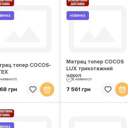
Матрац топер COCOS
трац топер COCOS-
LUX трикотажний
TEX
чохол
 наявності
В наявності
68 грн
7 561 грн