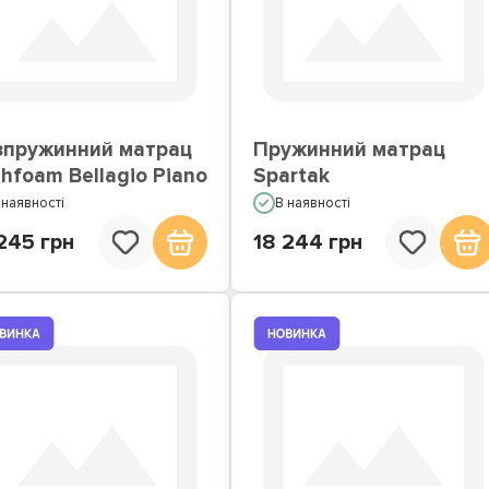
Матраци по Акції
Недорогі матраци
зпружинний матрац
Пружинний матрац
hfoam Bellagio Piano
Spartak
 наявності
В наявності
245 грн
18 244 грн