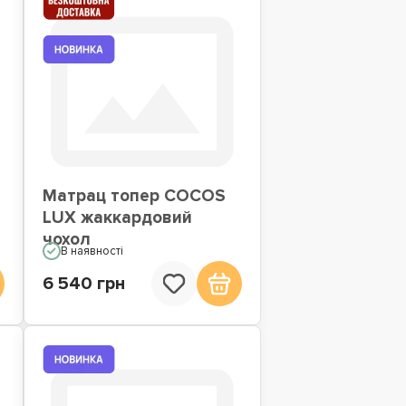
Матрац топер COCOS
LUX жаккардовий
чохол
В наявності
6 540 грн