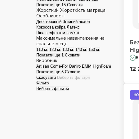
Показати ще 15
Сховати
Жорсткий
Жорсткість матраца
Матраци для сну на
Особливості
підлозі
Двосторонній
Знімний чохол
Кокосова койра
Латекс
Піна з ефектом пам'яті
Максимальне навантаження на
Бе
спальне місце
Hig
110 кг.
120 кг.
130 кг.
140 кг.
150 кг.
Показати ще 1
Сховати
В
Виробник
Artisan
Come-For
Daniro
EMM
HighFoam
12 
Показати ще 5
Сховати
Скасувати
Виберіть фільтри
Фільтр
Виберіть фільтри