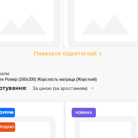
Показати підкатегорії
атраци з ефектом
Матраци топери
зима-літо
рали:
ти
Розмір (160x200)
Жорсткість матраца (Жорсткий)
ртування:
За ціною (за зростанням)