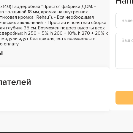
Нап
х140) Гардеробная "Престо" фабрики ДОМ: -
n толщиной 18 мм, кромка на внутренних
стиковая кромка “Rehau”). - Вся необходимая
ических заключений. - Простая и понятная сборка
ная глубина 35 см. Возможен подрез высоты всех
деробных h 250 + 5%, h 260 + 10%, h 270 + 20% к
 модули идут без цоколя, есть возможность
ю оплату
ы
пателей