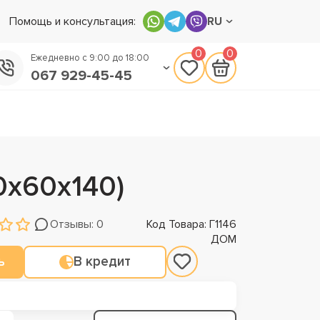
Помощь и консультация:
RU
0
0
Ежедневно с 9:00 до 18:00
067 929-45-45
050 133-45-45
093 170-75-45
0х60х140)
Отзывы: 0
Код Товара: Г1146
ДОМ
ь
В кредит