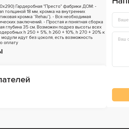
Нап
0х290) Гардеробная "Престо" фабрики ДОМ: -
n толщиной 18 мм, кромка на внутренних
стиковая кромка “Rehau”). - Вся необходимая
ических заключений. - Простая и понятная сборка
ная глубина 35 см. Возможен подрез высоты всех
деробных h 250 + 5%, h 260 + 10%, h 270 + 20% к
 модули идут без цоколя, есть возможность
ю оплату
ы
пателей