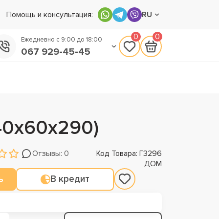
Помощь и консультация:
RU
0
0
Ежедневно с 9:00 до 18:00
067 929-45-45
050 133-45-45
093 170-75-45
40х60х290)
Отзывы: 0
Код Товара: Г3296
ДОМ
ь
В кредит