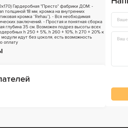
Нап
х170) Гардеробная "Престо" фабрики ДОМ: -
n толщиной 18 мм, кромка на внутренних
стиковая кромка “Rehau”). - Вся необходимая
ических заключений. - Простая и понятная сборка
ная глубина 35 см. Возможен подрез высоты всех
деробных h 250 + 5%, h 260 + 10%, h 270 + 20% к
 модули идут без цоколя, есть возможность
ю оплату
ы
пателей