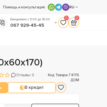
Помощь и консультация:
RU
0
0
Ежедневно с 9:00 до 18:00
067 929-45-45
050 133-45-45
093 170-75-45
0х60х170)
Отзывы: 0
Код Товара: Г4176
ДОМ
ь
В кредит