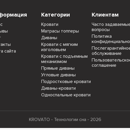
формация
Категории
Клиентам
ас
Кровати
Часто задаваемы
вопросы
ывы
Матрасы топперы
Политика
г
Диваны
конфиденциально
такты
Кровати с мягким
Послегарантийно
изголовьем
та сайта
обслуживание
Кровати с подъемным
Пользовательско
механизмом
соглашение
Прямые диваны
Угловые диваны
Подростковые кровати
Диваны-кровати
Односпальные кровати
KROVATO - Технологии сна - 2026