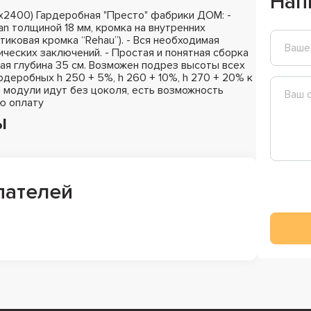
Нап
х2400) Гардеробная "Престо" фабрики ДОМ: -
n толщиной 18 мм, кромка на внутренних
стиковая кромка “Rehau”). - Вся необходимая
ических заключений. - Простая и понятная сборка
ная глубина 35 см. Возможен подрез высоты всех
деробных h 250 + 5%, h 260 + 10%, h 270 + 20% к
 модули идут без цоколя, есть возможность
ю оплату
ы
пателей