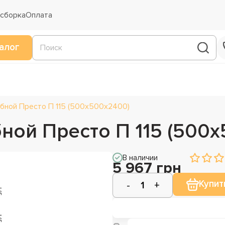
 сборка
Оплата
алог
бной Престо П 115 (500х500х2400)
ной Престо П 115 (500
В наличии
5 967 грн
Купит