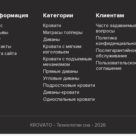
формация
Категории
Клиентам
ас
Кровати
Часто задаваемы
вопросы
ывы
Матрасы топперы
Политика
г
Диваны
конфиденциально
такты
Кровати с мягким
Послегарантийно
изголовьем
та сайта
обслуживание
Кровати с подъемным
Пользовательско
механизмом
соглашение
Прямые диваны
Угловые диваны
Подростковые кровати
Диваны-кровати
Односпальные кровати
KROVATO - Технологии сна - 2026