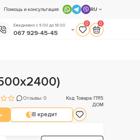
Помощь и консультация:
RU
0
0
Ежедневно с 9:00 до 18:00
067 929-45-45
050 133-45-45
093 170-75-45
х500х2400)
Отзывы: 0
Код Товара: П115
ДОМ
ь
В кредит