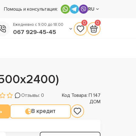
Помощь и консультация:
RU
0
0
Ежедневно с 9:00 до 18:00
067 929-45-45
050 133-45-45
093 170-75-45
х500х2400)
Отзывы: 0
Код Товара: П 147
ДОМ
ь
В кредит