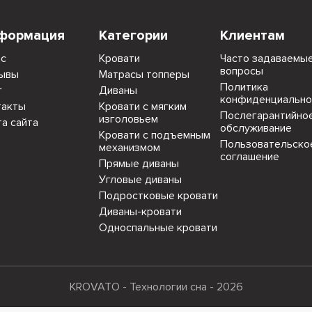
формация
Категории
Клиентам
ас
Кровати
Часто задаваемы
вопросы
ывы
Матрасы топперы
Политика
г
Диваны
конфиденциально
такты
Кровати с мягким
Послегарантийно
изголовьем
та сайта
обслуживание
Кровати с подъемным
Пользовательско
механизмом
соглашение
Прямые диваны
Угловые диваны
Подростковые кровати
Диваны-кровати
Односпальные кровати
KROVATO - Технологии сна - 2026