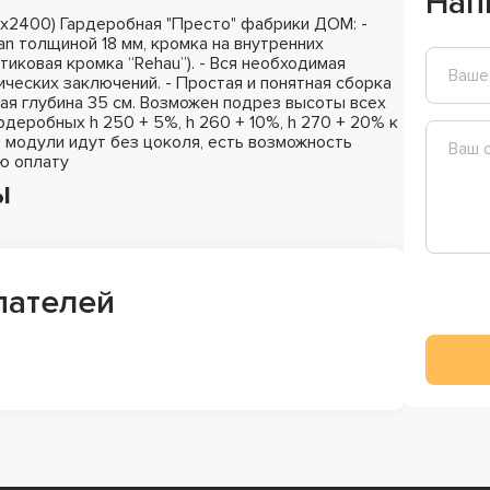
Нап
х2400) Гардеробная "Престо" фабрики ДОМ: -
n толщиной 18 мм, кромка на внутренних
стиковая кромка “Rehau”). - Вся необходимая
ических заключений. - Простая и понятная сборка
ная глубина 35 см. Возможен подрез высоты всех
деробных h 250 + 5%, h 260 + 10%, h 270 + 20% к
 модули идут без цоколя, есть возможность
ю оплату
ы
пателей