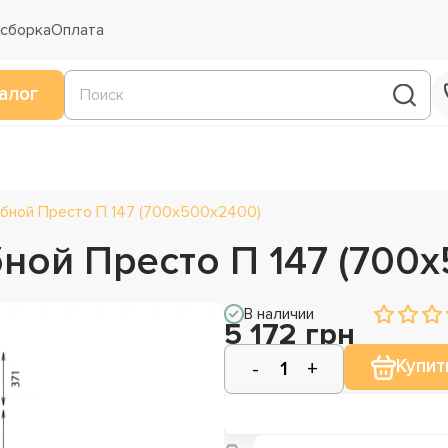
 сборка
Оплата
алог
бной Престо П 147 (700х500х2400)
ной Престо П 147 (700
В наличии
5 172 грн
Купит