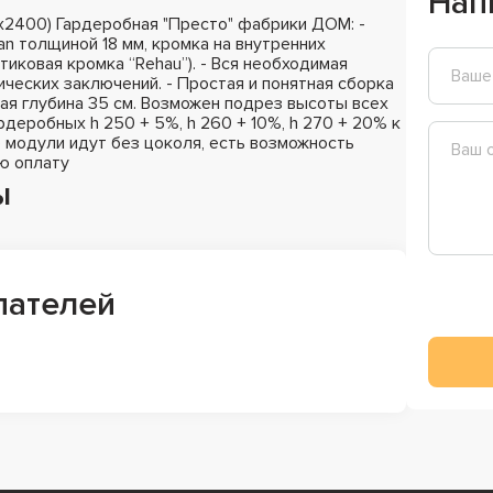
Нап
2400) Гардеробная "Престо" фабрики ДОМ: -
n толщиной 18 мм, кромка на внутренних
стиковая кромка “Rehau”). - Вся необходимая
ических заключений. - Простая и понятная сборка
ная глубина 35 см. Возможен подрез высоты всех
деробных h 250 + 5%, h 260 + 10%, h 270 + 20% к
 модули идут без цоколя, есть возможность
ю оплату
ы
пателей