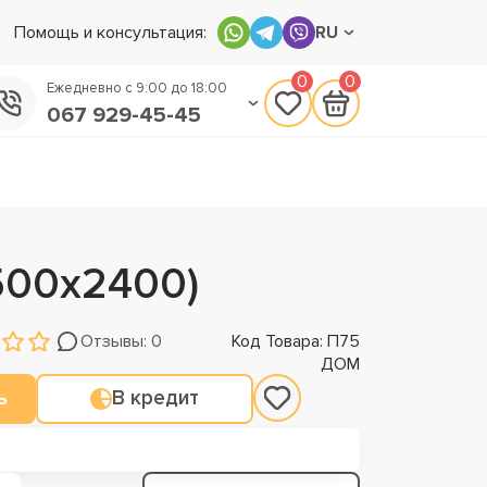
Помощь и консультация:
RU
0
0
Ежедневно с 9:00 до 18:00
067 929-45-45
050 133-45-45
093 170-75-45
500х2400)
Отзывы: 0
Код Товара: П75
ДОМ
ь
В кредит