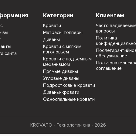
формация
Категории
Клиентам
ас
Кровати
Часто задаваемы
вопросы
ывы
Матрасы топперы
Политика
г
Диваны
конфиденциально
такты
Кровати с мягким
Послегарантийно
изголовьем
та сайта
обслуживание
Кровати с подъемным
Пользовательско
механизмом
соглашение
Прямые диваны
Угловые диваны
Подростковые кровати
Диваны-кровати
Односпальные кровати
KROVATO - Технологии сна - 2026