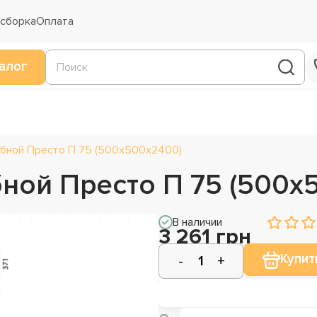
 сборка
Оплата
алог
бной Престо П 75 (500х500х2400)
ной Престо П 75 (500х
В наличии
3 261 грн
Купит