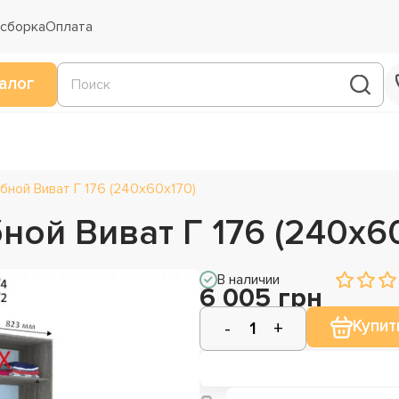
 сборка
Оплата
алог
ной Виват Г 176 (240х60х170)
ой Виват Г 176 (240х6
В наличии
6 005 грн
Купит