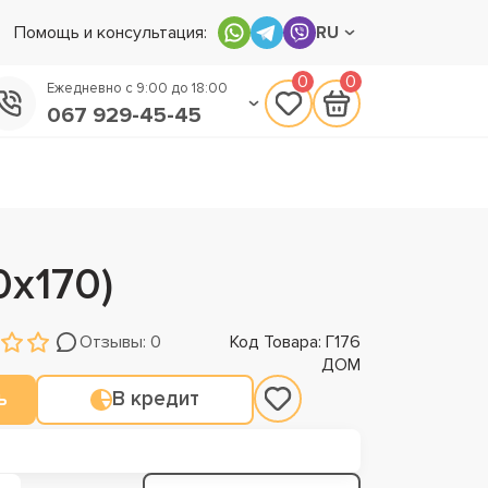
Помощь и консультация:
RU
0
0
Ежедневно с 9:00 до 18:00
067 929-45-45
050 133-45-45
093 170-75-45
0х170)
Отзывы: 0
Код Товара: Г176
ДОМ
ь
В кредит