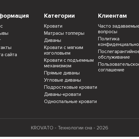
формация
Категории
Клиентам
ас
Кровати
Часто задаваемы
вопросы
ывы
Матрасы топперы
Политика
г
Диваны
конфиденциально
такты
Кровати с мягким
Послегарантийно
изголовьем
та сайта
обслуживание
Кровати с подъемным
Пользовательско
механизмом
соглашение
Прямые диваны
Угловые диваны
Подростковые кровати
Диваны-кровати
Односпальные кровати
KROVATO - Технологии сна - 2026