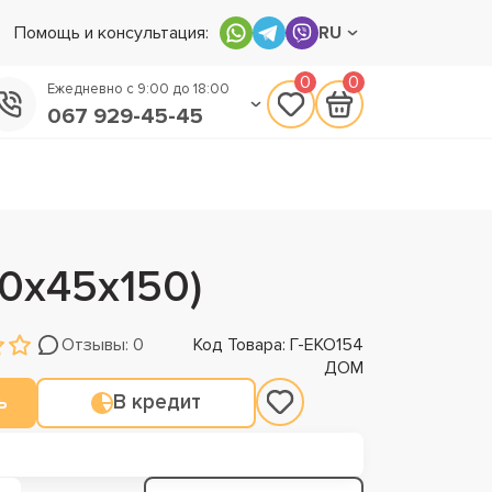
Помощь и консультация:
RU
0
0
Ежедневно с 9:00 до 18:00
067 929-45-45
050 133-45-45
093 170-75-45
0х45х150)
Отзывы: 0
Код Товара: Г-ЕКО154
ДОМ
ь
В кредит