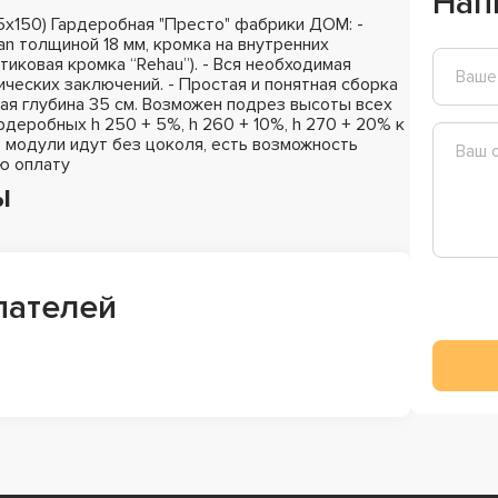
Нап
х150) Гардеробная "Престо" фабрики ДОМ: -
n толщиной 18 мм, кромка на внутренних
стиковая кромка “Rehau”). - Вся необходимая
ических заключений. - Простая и понятная сборка
ная глубина 35 см. Возможен подрез высоты всех
деробных h 250 + 5%, h 260 + 10%, h 270 + 20% к
 модули идут без цоколя, есть возможность
ю оплату
ы
пателей