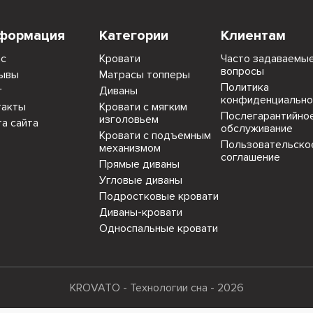
формация
Категории
Клиентам
ас
Кровати
Часто задаваемы
вопросы
ывы
Матрасы топперы
Политика
г
Диваны
конфиденциально
такты
Кровати с мягким
Послегарантийно
изголовьем
та сайта
обслуживание
Кровати с подъемным
Пользовательско
механизмом
соглашение
Прямые диваны
Угловые диваны
Подростковые кровати
Диваны-кровати
Односпальные кровати
KROVATO - Технологии сна - 2026