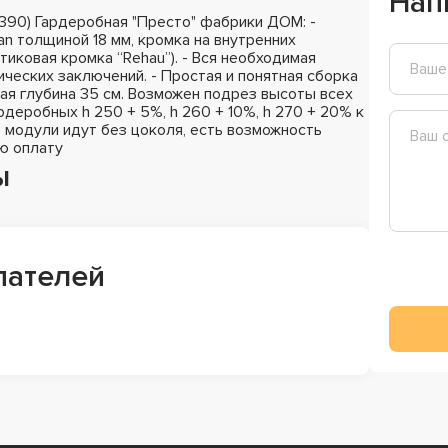
Нап
390) Гардеробная "Престо" фабрики ДОМ: -
n толщиной 18 мм, кромка на внутренних
стиковая кромка “Rehau”). - Вся необходимая
ических заключений. - Простая и понятная сборка
ная глубина 35 см. Возможен подрез высоты всех
деробных h 250 + 5%, h 260 + 10%, h 270 + 20% к
 модули идут без цоколя, есть возможность
ю оплату
ы
пателей