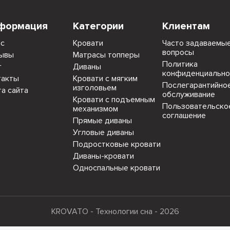
формация
Категории
Клиентам
ас
Кровати
Часто задаваемы
вопросы
ывы
Матрасы топперы
Политика
г
Диваны
конфиденциально
такты
Кровати с мягким
Послегарантийно
изголовьем
та сайта
обслуживание
Кровати с подъемным
Пользовательско
механизмом
соглашение
Прямые диваны
Угловые диваны
Подростковые кровати
Диваны-кровати
Односпальные кровати
KROVATO - Технологии сна - 2026