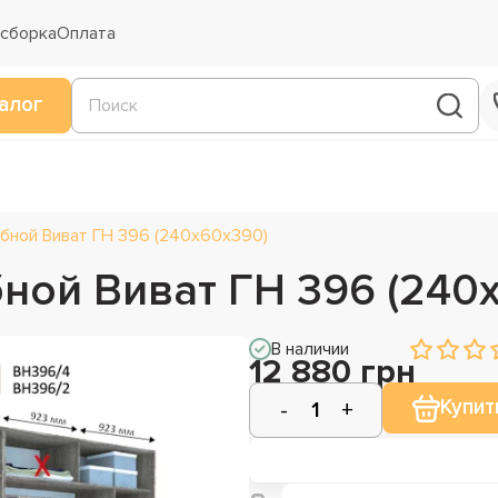
 сборка
Оплата
алог
бной Виват ГН 396 (240х60х390)
ной Виват ГН 396 (240
В наличии
12 880 грн
Купит