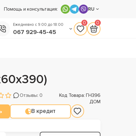
Помощь и консультация:
RU
0
0
Ежедневно с 9:00 до 18:00
067 929-45-45
050 133-45-45
093 170-75-45
х60х390)
Отзывы: 0
Код Товара: ГН396
ДОМ
ь
В кредит