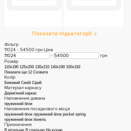
Показати підкатегорії
Розкладні дивани
Дивани з Акції
Фільтр
11024
-
54500
грн
Ціна
-
грн
Розмір
110х190
125х200
130х210
140x190
150х192
Показати ще 12
Сховати
Колір
Бежевий
Синій
Сірий
Матеріал каркасу
Дерев'яний каркас
Наповнення дивана
пружинний блок
Наповнення посадкового місця
пружинний блок
пружинний блок pocket spring
пружинний блок бонель
Прямі дивани
Кутові дивани
Призначення
В вітальню
В спальню
На кухню