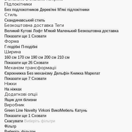
Підлокітники
Без подлокотников
Дерев'яні
М'які підлокітники
Стиль
Скандинавський стиль
Безкоштовна доставка
Теги
Великий
Кутові
Лофт
М'який
Маленький
Безкоштовна доставка
Показати ще 1
Сховати
Форма
Г-подібні
П-подібні
Ширина
160 см
170 см
190 см
200 см
210 см
Показати ще 26
Сховати
Механізм трансформації
Єврокнижка
Без механізму
Дельфін
Книжка
Марелат
Показати ще 7
Сховати
Дитячі дивани
Дивани-ліжка
Ніжки
На ніжках
Додаткові опції
Ящик для білизни
Виробник
Green Line
Novelty
Virkoni
ВикоМебель
Катунь
Показати ще 1
Сховати
Скасувати
Виберіть фільтри
Фільтр
Виберіть фільтри