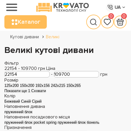
UA
0
0
Каталог
Кутові дивани
Великі
Великі кутові дивани
Фільтр
22154
-
109700
грн
Ціна
-
грн
Розмір
125х200
150x200
192х156
242х215
150х265
Показати ще 1
Сховати
Колір
Бежевий
Синій
Сірий
Наповнення дивана
пружинний блок
Наповнення посадкового місця
пружинний блок pocket spring
пружинний блок бонель
Призначення