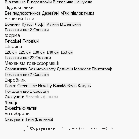
В вітальню
В передпокій
В спальню
На кухню
Підлокітники
Без подлокотников
Дерев'яні
М'які підлокітники
Великий
Теги
Великий
Кутові
Лофт
М'який
Маленький
Показати ще 2
Сховати
Форма
Г-подібні
П-подібні
Ширина
120 см
125 см
130 см
140 см
150 см
Показати ще 22
Сховати
Механізм трансформації
Єврокнижка
Без механізму
Дельфін
Марелат
Пантограф
Показати ще 2
Сховати
Виробник
Daniro
Green Line
Novelty
ВикоМебель
Катунь
Показати ще 1
Сховати
Скасувати
Виберіть фільтри
Фільтр
Виберіть фільтри
Ви вибрали:
Скасувати
Теги (Великий)
Сортування:
За ціною (за зростанням)