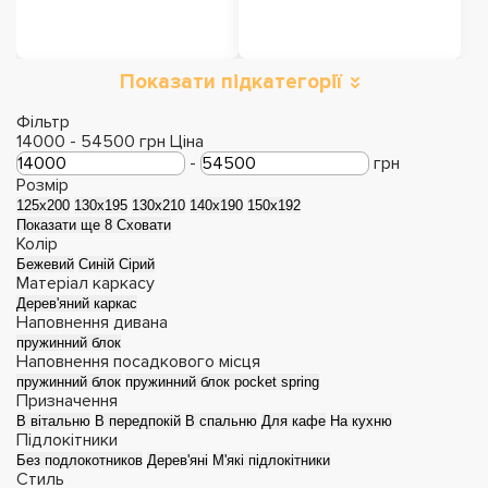
Показати підкатегорії
Розкладні дивани
Дивани з Акції
Фільтр
14000
-
54500
грн
Ціна
-
грн
Розмір
125х200
130х195
130х210
140x190
150х192
Показати ще 8
Сховати
Колір
Бежевий
Синій
Сірий
Матеріал каркасу
Дерев'яний каркас
Наповнення дивана
пружинний блок
Наповнення посадкового місця
пружинний блок
пружинний блок pocket spring
Призначення
Прямі дивани
Кутові дивани
В вітальню
В передпокій
В спальню
Для кафе
На кухню
Підлокітники
Без подлокотников
Дерев'яні
М'які підлокітники
Стиль