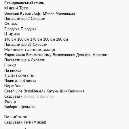
Скандинавський стиль
М'який
Теги
Великий
Кутові
Лофт
М'який
Маленький
Показати ще 2
Сховати
Форма
Г-подібні
П-подібні
Ширина
140 см
160 см
170 см
180 см
190 см
Показати ще 27
Сховати
Механізм трансформації
Єврокнижка
Без механізму
Викочування
Дельфін
Марелат
Показати ще 4
Сховати
Ніжки
Дитячі дивани
Дивани-ліжка
На ніжках
Додаткові опції
Ящик для білизни
Виробник
Green Line
ВикоМебель
Катунь
Шик Галичина
Скасувати
Виберіть фільтри
Фільтр
Виберіть фільтри
Ви вибрали:
Скасувати
Теги (М'який)