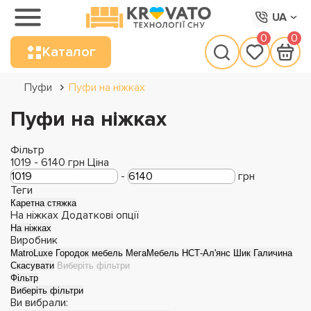
UA
0
0
Каталог
Пуфи
Пуфи на ніжках
Пуфи на ніжках
Фільтр
1019
-
6140
грн
Ціна
-
грн
Теги
Каретна стяжка
На ніжках
Додаткові опції
На ніжках
Виробник
MatroLuxe
Городок мебель
МегаМебель
НСТ-Ал'янс
Шик Галичина
Скасувати
Виберіть фільтри
Фільтр
Виберіть фільтри
Ви вибрали: