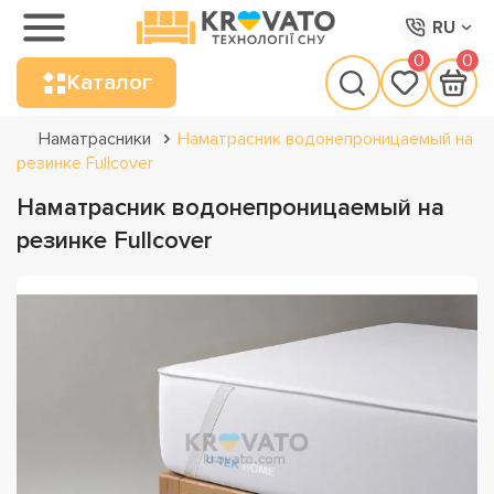
RU
0
0
Каталог
Наматрасники
Наматрасник водонепроницаемый на
резинке Fullcover
Наматрасник водонепроницаемый на
резинке Fullcover