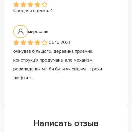
Средняя оценка: 4
мирослав
05.10.2021
очікував більшого. деревина приємна,
конструкція продумана, але механізм
розкладання міг би бути якіснішим - трохи
люфтить.
Написать отзыв