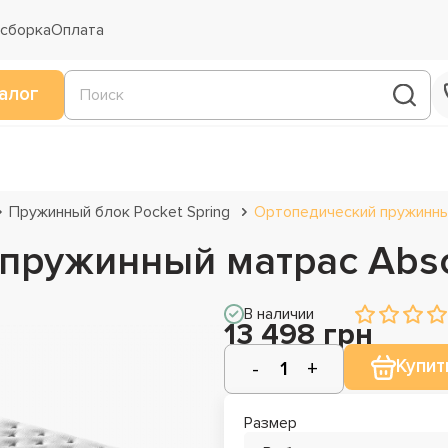
 сборка
Оплата
алог
Пружинный блок Pocket Spring
Ортопедический пружинный
пружинный матрас Abso
В наличии
13 498 грн
Купит
Размер