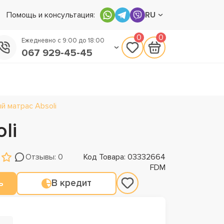
Помощь и консультация:
RU
0
0
Ежедневно с 9:00 до 18:00
067 929-45-45
050 133-45-45
093 170-75-45
 матрас Absoli
li
Отзывы: 0
Код Товара: 03332664
FDM
ь
В кредит