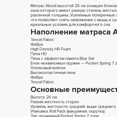
Матрас Absoli высотой 26 см оснащён блоком
зона которого имеет разную степень жестк
различной толщины. Усиленные поперечные 
что позволяет снять напряжение с мышц и сус
идеальные условия для комфортного сна.
Наполнение матраса A
Tencel Fabric
Фибра
High Density HR Foam
Пена HD
Пена с эффектом памяти Blue Gel
Блок независимых пружин — Pocket Spring 7 
Хлопковый войлок
Высокоэластичная пена
Фибра
Tencel Fabric
Основные преимуществ
Высота: 26 см
Разная жесткость сторон
Уровень жесткости: средний, выше среднего
Упаковка: Roll Pack (вакуумная, скрутка)
Тип: пружинный Pocket Spring 7 zone