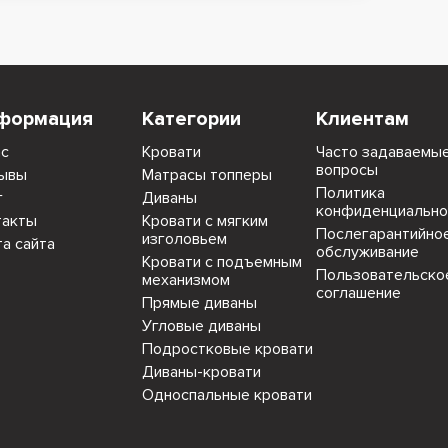
формация
Категории
Клиентам
ас
Кровати
Часто задаваемы
вопросы
ывы
Матрасы топперы
Политика
г
Диваны
конфиденциально
такты
Кровати с мягким
Послегарантийно
изголовьем
та сайта
обслуживание
Кровати с подъемным
Пользовательско
механизмом
соглашение
Прямые диваны
Угловые диваны
Подростковые кровати
Диваны-кровати
Односпальные кровати