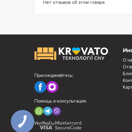
Нет отзывов об этом товаре.
Ин
О н
Отз
Бло
Присоединяйтесь:
Кон
Кар
Помощь и консультация: