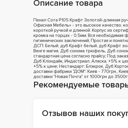
Описание товара
Пенал Сота Р105 Крафт Золотой-длинная ру
Офисная Мебель» - это высокое качество, ко
короткой ручкой и длинной. Корпус из серт
кромка на торцах - 0,5мм; Вся необходимая 
гигиенических заключений; Простая и понятна
ДСП: Белый, дуб Крафт белый, дуб Крафт зол
Венге магия, Дуб сонома трюфель, Дуб соном
стандартная цена согласно прайсу; Под зака
Дуб Клондайк, Индастриал, Аляска, +5% к це
+5% к цене; Нестандарт: Блэкрок, Дуб Корто
доставки фабрики "ДОМ": Киев - 770грн., Киев
доставки "Новая Почта" от 1000грн до 3500г
Рекомендуемые товар
Отзывов наших поку