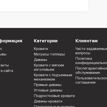
формация
Категории
Клиентам
ас
Кровати
Часто задаваемы
вопросы
ывы
Матрасы топперы
Политика
г
Диваны
конфиденциально
такты
Кровати с мягким
Послегарантийно
изголовьем
та сайта
обслуживание
Кровати с подъемным
Пользовательско
механизмом
соглашение
Прямые диваны
Угловые диваны
Подростковые кровати
Диваны-кровати
Односпальные кровати