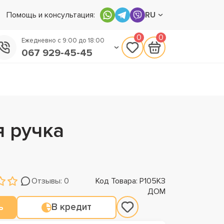
Помощь и консультация:
RU
0
0
Ежедневно с 9:00 до 18:00
067 929-45-45
050 133-45-45
093 170-75-45
я ручка
Отзывы: 0
Код Товара: Р105КЗ
ДОМ
ь
В кредит