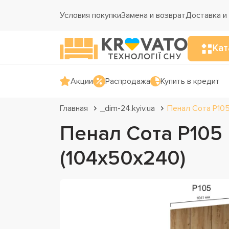
Условия покупки
Замена и возврат
Доставка и
Кат
Акции
Распродажа
Купить в кредит
Главная
_dim-24.kyiv.ua
Пенал Сота Р105
Пенал Сота Р105
(104х50х240)