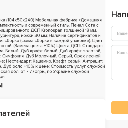
Нап
чка (104х50х240) Мебельная фабрика «Домашняя
мпактность и современный стиль. Пенал Сота с
ифицированного ДСП Kronospan толщиной 18 мм,
фурнитура, ножки 30 мм; Наличие сертификатов и
я сборка (схема сборки в каждой упаковке). Цвет
отой. (Замена цвета +10%) Цвета ДСП: Стандарт:
а, Белый, Дуб крафт белый, Дуб крафт золотой,
з: Симфония, Дуб Молочный, Серый, Орех лесной,
не; Нестандарт: Кашемир, Крафт серый, Антрацит;
н, Дуб осло +10% к цене; Стоимость услуг службой
ская обл. от - 770грн., по Украине службой
рн.
ы
пателей