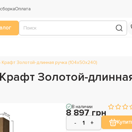
 сборка
Оплата
алог
 Крафт Золотой-длинная ручка (104х50х240)
 Крафт Золотой-длинна
В наличии
8 897 грн
Купит